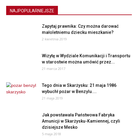
NAJPOPULARNIEJSZE
Zapytaj prawnika: Czy można darować
małoletniemu dziecku mieszkanie?
2 kwietnia 2019
Wizytę w Wydziale Komunikacji i Transportu
w starostwie można umówić przez...
21 marca 2017
Tego dnia w Skarżysku: 21 maja 1986
wybuchł pożar w Benzylu....
21 maja 2019
Jak powstawała Państwowa Fabryka
Amunicji w Skarżysku-Kamiennej, czyli
dzisiejsze Mesko
5 maja 2018