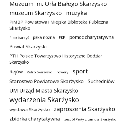
Muzeum im. Orła Białego Skarżysko
muzeum Skarżysko
muzyka
PiMBP Powiatowa i Miejska Biblioteka Publiczna
Skarżysko
pomoc charytatywna
piłka nożna
PKP
Piotr Kardyś
Powiat Skarżyski
PTH Polskie Towarzystwo Historyczne Oddział
Skarżysko
sport
Rejów
Retro Skarżysko
rowery
Starostwo Powiatowe Skarżysko
Suchedniów
UM Urząd Miasta Skarżysko
wydarzenia Skarżysko
zaproszenia Skarżysko
wystawa Skarżysko
zbiórka charytatywna
zespół Perły z Lamusa Skarżysko