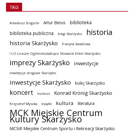
TAGI
biblioteka
Artur Berus
Arkadiusz Bogucki
historia
biblioteka publiczna
biegi Skarżysko
historia Skarżysko
II wojna światowa
I LO Liceum Ogólnokształcące Słowacki Erbel Skarżysko
imprezy Skarżysko
inwestycje
inwestycje drogowe Skarżysko
inwestycje Skarżysko
kolej Skarżysko
koncert
Konrad Krönig Skarżysko
konkurs
kultura
literatura
Krzysztof Myszka
książki
MCK Miejskie Centrum
Kultury Skarżysko
MCSiR Miejskie Centrum Sportu i Rekreacji Skarżysko