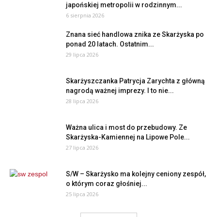
japońskiej metropolii w rodzinnym...
6 sierpnia 2026
Znana sieć handlowa znika ze Skarżyska po
ponad 20 latach. Ostatnim...
29 lipca 2026
Skarżyszczanka Patrycja Zarychta z główną
nagrodą ważnej imprezy. I to nie...
28 lipca 2026
Ważna ulica i most do przebudowy. Ze
Skarżyska-Kamiennej na Lipowe Pole...
27 lipca 2026
S/W – Skarżysko ma kolejny ceniony zespół,
o którym coraz głośniej...
25 lipca 2026