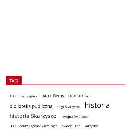
TAGI
biblioteka
Artur Berus
Arkadiusz Bogucki
historia
biblioteka publiczna
biegi Skarżysko
historia Skarżysko
II wojna światowa
I LO Liceum Ogólnokształcące Słowacki Erbel Skarżysko