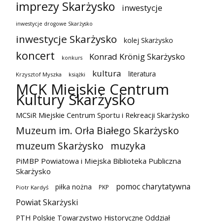
imprezy Skarżysko
inwestycje
inwestycje drogowe Skarżysko
inwestycje Skarżysko
kolej Skarżysko
koncert
Konrad Krönig Skarżysko
konkurs
kultura
literatura
Krzysztof Myszka
książki
MCK Miejskie Centrum
Kultury Skarżysko
MCSiR Miejskie Centrum Sportu i Rekreacji Skarżysko
Muzeum im. Orła Białego Skarżysko
muzeum Skarżysko
muzyka
PiMBP Powiatowa i Miejska Biblioteka Publiczna
Skarżysko
pomoc charytatywna
piłka nożna
PKP
Piotr Kardyś
Powiat Skarżyski
PTH Polskie Towarzystwo Historyczne Oddział