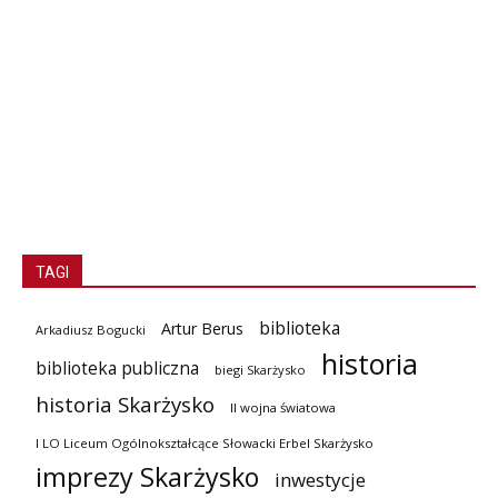
TAGI
biblioteka
Artur Berus
Arkadiusz Bogucki
historia
biblioteka publiczna
biegi Skarżysko
historia Skarżysko
II wojna światowa
I LO Liceum Ogólnokształcące Słowacki Erbel Skarżysko
imprezy Skarżysko
inwestycje