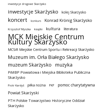
inwestycje drogowe Skarżysko
inwestycje Skarżysko
kolej Skarżysko
koncert
Konrad Krönig Skarżysko
konkurs
kultura
literatura
Krzysztof Myszka
książki
MCK Miejskie Centrum
Kultury Skarżysko
MCSiR Miejskie Centrum Sportu i Rekreacji Skarżysko
Muzeum im. Orła Białego Skarżysko
muzeum Skarżysko
muzyka
PiMBP Powiatowa i Miejska Biblioteka Publiczna
Skarżysko
pomoc charytatywna
piłka nożna
PKP
Piotr Kardyś
Powiat Skarżyski
PTH Polskie Towarzystwo Historyczne Oddział
Skarżysko