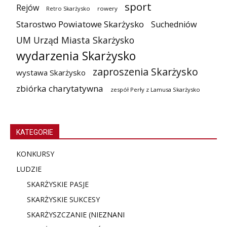
sport
Rejów
Retro Skarżysko
rowery
Starostwo Powiatowe Skarżysko
Suchedniów
UM Urząd Miasta Skarżysko
wydarzenia Skarżysko
zaproszenia Skarżysko
wystawa Skarżysko
zbiórka charytatywna
zespół Perły z Lamusa Skarżysko
KATEGORIE
KONKURSY
LUDZIE
SKARŻYSKIE PASJE
SKARŻYSKIE SUKCESY
SKARŻYSZCZANIE (NIE
ZNANI