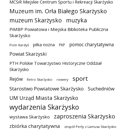
MCSiR Miejskie Centrum Sportu i Rekreacji Skarżysko
Muzeum im. Orła Białego Skarżysko
muzeum Skarżysko
muzyka
PiMBP Powiatowa i Miejska Biblioteka Publiczna
Skarżysko
pomoc charytatywna
piłka nożna
PKP
Piotr Kardyś
Powiat Skarżyski
PTH Polskie Towarzystwo Historyczne Oddział
Skarżysko
sport
Rejów
Retro Skarżysko
rowery
Starostwo Powiatowe Skarżysko
Suchedniów
UM Urząd Miasta Skarżysko
wydarzenia Skarżysko
zaproszenia Skarżysko
wystawa Skarżysko
zbiórka charytatywna
zespół Perły z Lamusa Skarżysko