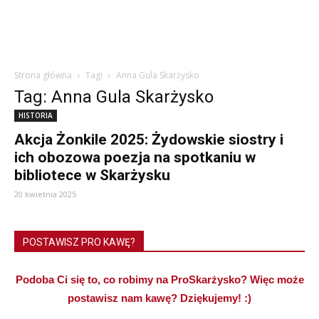
Strona główna
Tagi
Anna Gula Skarżysko
Tag: Anna Gula Skarżysko
HISTORIA
Akcja Żonkile 2025: Żydowskie siostry i
ich obozowa poezja na spotkaniu w
bibliotece w Skarżysku
20 kwietnia 2025
POSTAWISZ PRO KAWĘ?
Podoba Ci się to, co robimy na ProSkarżysko? Więc może
postawisz nam kawę? Dziękujemy! :)