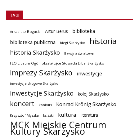
TAGI
biblioteka
Artur Berus
Arkadiusz Bogucki
historia
biblioteka publiczna
biegi Skarżysko
historia Skarżysko
II wojna światowa
I LO Liceum Ogólnokształcące Słowacki Erbel Skarżysko
imprezy Skarżysko
inwestycje
inwestycje drogowe Skarżysko
inwestycje Skarżysko
kolej Skarżysko
koncert
Konrad Krönig Skarżysko
konkurs
kultura
literatura
Krzysztof Myszka
książki
MCK Miejskie Centrum
Kultury Skarżysko