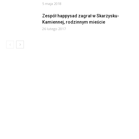
5 maja 2018
Zespół happysad zagrał w Skarżysku-
Kamiennej, rodzinnym mieście
26 lutego 2017