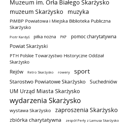
Muzeum im. Orła Białego Skarżysko
muzeum Skarżysko
muzyka
PiMBP Powiatowa i Miejska Biblioteka Publiczna
Skarżysko
pomoc charytatywna
piłka nożna
PKP
Piotr Kardyś
Powiat Skarżyski
PTH Polskie Towarzystwo Historyczne Oddział
Skarżysko
sport
Rejów
Retro Skarżysko
rowery
Starostwo Powiatowe Skarżysko
Suchedniów
UM Urząd Miasta Skarżysko
wydarzenia Skarżysko
zaproszenia Skarżysko
wystawa Skarżysko
zbiórka charytatywna
zespół Perły z Lamusa Skarżysko