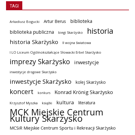
TAGI
biblioteka
Artur Berus
Arkadiusz Bogucki
historia
biblioteka publiczna
biegi Skarżysko
historia Skarżysko
II wojna światowa
I LO Liceum Ogólnokształcące Słowacki Erbel Skarżysko
imprezy Skarżysko
inwestycje
inwestycje drogowe Skarżysko
inwestycje Skarżysko
kolej Skarżysko
koncert
Konrad Krönig Skarżysko
konkurs
kultura
literatura
Krzysztof Myszka
książki
MCK Miejskie Centrum
Kultury Skarżysko
MCSiR Miejskie Centrum Sportu i Rekreacji Skarżysko