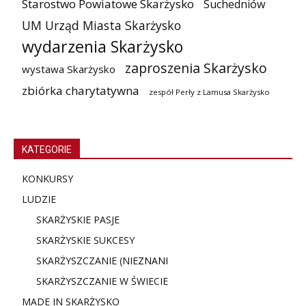
Starostwo Powiatowe Skarżysko
Suchedniów
UM Urząd Miasta Skarżysko
wydarzenia Skarżysko
zaproszenia Skarżysko
wystawa Skarżysko
zbiórka charytatywna
zespół Perły z Lamusa Skarżysko
KATEGORIE
KONKURSY
LUDZIE
SKARŻYSKIE PASJE
SKARŻYSKIE SUKCESY
SKARŻYSZCZANIE (NIE
ZNANI
SKARŻYSZCZANIE W ŚWIECIE
MADE IN SKARŻYSKO