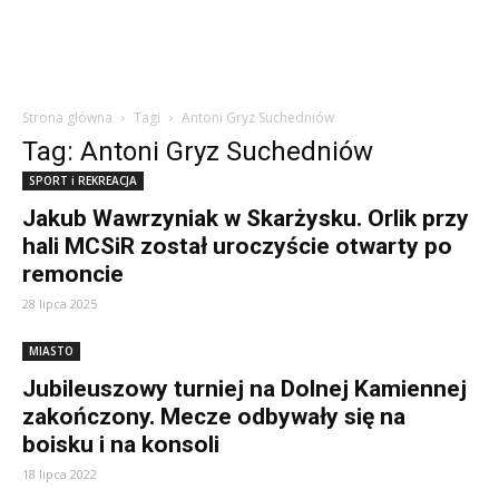
Strona główna
Tagi
Antoni Gryz Suchedniów
Tag: Antoni Gryz Suchedniów
SPORT i REKREACJA
Jakub Wawrzyniak w Skarżysku. Orlik przy
hali MCSiR został uroczyście otwarty po
remoncie
28 lipca 2025
MIASTO
Jubileuszowy turniej na Dolnej Kamiennej
zakończony. Mecze odbywały się na
boisku i na konsoli
18 lipca 2022