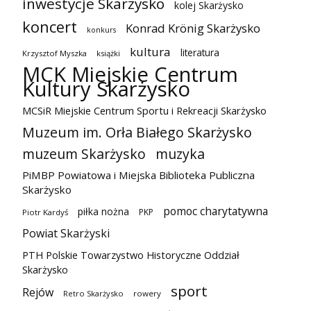
inwestycje Skarżysko
kolej Skarżysko
koncert
Konrad Krönig Skarżysko
konkurs
kultura
literatura
Krzysztof Myszka
książki
MCK Miejskie Centrum
Kultury Skarżysko
MCSiR Miejskie Centrum Sportu i Rekreacji Skarżysko
Muzeum im. Orła Białego Skarżysko
muzeum Skarżysko
muzyka
PiMBP Powiatowa i Miejska Biblioteka Publiczna
Skarżysko
pomoc charytatywna
piłka nożna
PKP
Piotr Kardyś
Powiat Skarżyski
PTH Polskie Towarzystwo Historyczne Oddział
Skarżysko
sport
Rejów
Retro Skarżysko
rowery