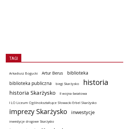
TAGI
biblioteka
Artur Berus
Arkadiusz Bogucki
historia
biblioteka publiczna
biegi Skarżysko
historia Skarżysko
II wojna światowa
I LO Liceum Ogólnokształcące Słowacki Erbel Skarżysko
imprezy Skarżysko
inwestycje
inwestycje drogowe Skarżysko