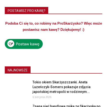
POSTAWISZ PRO KAWĘ?
Podoba Ci się to, co robimy na ProSkarżysko? Więc może
postawisz nam kawę? Dziękujemy! :)
NAJNOWSZE
Tokio okiem Skarżyszczanki. Aneta
Luzeńczyk-Somers pokazuje zdjęcia
japońskiej metropolii w rodzinnym...
6 sierpnia 2026
Znana sieć handlowa znika ze Skarżyska po