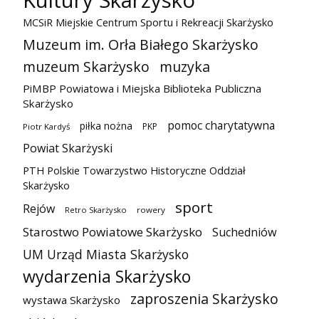
Kultury Skarżysko
MCSiR Miejskie Centrum Sportu i Rekreacji Skarżysko
Muzeum im. Orła Białego Skarżysko
muzeum Skarżysko
muzyka
PiMBP Powiatowa i Miejska Biblioteka Publiczna
Skarżysko
pomoc charytatywna
piłka nożna
PKP
Piotr Kardyś
Powiat Skarżyski
PTH Polskie Towarzystwo Historyczne Oddział
Skarżysko
sport
Rejów
Retro Skarżysko
rowery
Starostwo Powiatowe Skarżysko
Suchedniów
UM Urząd Miasta Skarżysko
wydarzenia Skarżysko
zaproszenia Skarżysko
wystawa Skarżysko