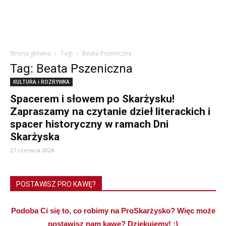
Strona główna
Tagi
Beata Pszeniczna
Tag: Beata Pszeniczna
KULTURA i ROZRYWKA
Spacerem i słowem po Skarżysku!
Zapraszamy na czytanie dzieł literackich i
spacer historyczny w ramach Dni
Skarżyska
27 czerwca 2024
POSTAWISZ PRO KAWĘ?
Podoba Ci się to, co robimy na ProSkarżysko? Więc może
postawisz nam kawę? Dziękujemy! :)