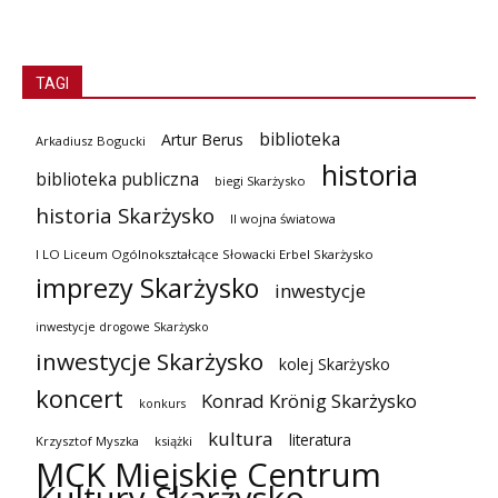
TAGI
biblioteka
Artur Berus
Arkadiusz Bogucki
historia
biblioteka publiczna
biegi Skarżysko
historia Skarżysko
II wojna światowa
I LO Liceum Ogólnokształcące Słowacki Erbel Skarżysko
imprezy Skarżysko
inwestycje
inwestycje drogowe Skarżysko
inwestycje Skarżysko
kolej Skarżysko
koncert
Konrad Krönig Skarżysko
konkurs
kultura
literatura
Krzysztof Myszka
książki
MCK Miejskie Centrum