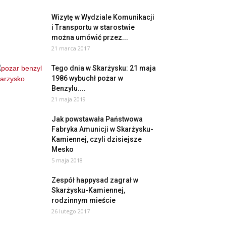
Wizytę w Wydziale Komunikacji
i Transportu w starostwie
można umówić przez...
21 marca 2017
Tego dnia w Skarżysku: 21 maja
1986 wybuchł pożar w
Benzylu....
21 maja 2019
Jak powstawała Państwowa
Fabryka Amunicji w Skarżysku-
Kamiennej, czyli dzisiejsze
Mesko
5 maja 2018
Zespół happysad zagrał w
Skarżysku-Kamiennej,
rodzinnym mieście
26 lutego 2017