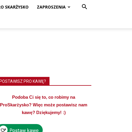
RO SKARŻYSKO
ZAPROSZENIA
POSTAWISZ PRO KAWĘ?
Podoba Ci się to, co robimy na
ProSkarżysko? Więc może postawisz nam
kawę? Dziękujemy! :)