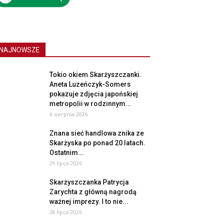
NAJNOWSZE
Tokio okiem Skarżyszczanki.
Aneta Luzeńczyk-Somers
pokazuje zdjęcia japońskiej
metropolii w rodzinnym...
6 sierpnia 2026
Znana sieć handlowa znika ze
Skarżyska po ponad 20 latach.
Ostatnim...
29 lipca 2026
Skarżyszczanka Patrycja
Zarychta z główną nagrodą
ważnej imprezy. I to nie...
28 lipca 2026