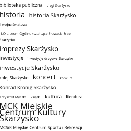
biblioteka publiczna
biegi Skarżysko
historia
historia Skarżysko
II wojna światowa
I LO Liceum Ogólnokształcące Słowacki Erbel
Skarżysko
imprezy Skarżysko
inwestycje
inwestycje drogowe Skarżysko
inwestycje Skarżysko
koncert
kolej Skarżysko
konkurs
Konrad Krönig Skarżysko
kultura
literatura
Krzysztof Myszka
książki
MCK Miejskie
Centrum Kultury
Skarżysko
MCSiR Miejskie Centrum Sportu i Rekreacji