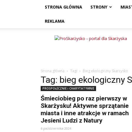
STRONA GŁÓWNA
STRONY
MIAS
REKLAMA
ProSkarżysko
Strona główna
Tagi
Bieg ekologiczny Skarżysko
Tag: bieg ekologiczny 
PROSPOŁECZNIE i CHARYTATYWNIE
Śmieciobieg po raz pierwszy w
Skarżysku! Aktywne sprzątanie
miasta i inne atrakcje w ramach
Jesieni Ludzi z Natury
6 października 2024