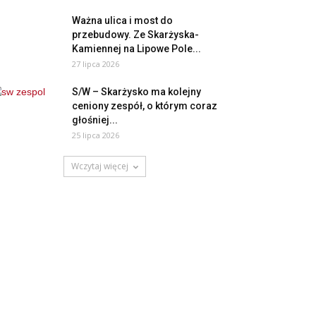
Ważna ulica i most do
przebudowy. Ze Skarżyska-
Kamiennej na Lipowe Pole...
27 lipca 2026
S/W – Skarżysko ma kolejny
ceniony zespół, o którym coraz
głośniej...
25 lipca 2026
Wczytaj więcej