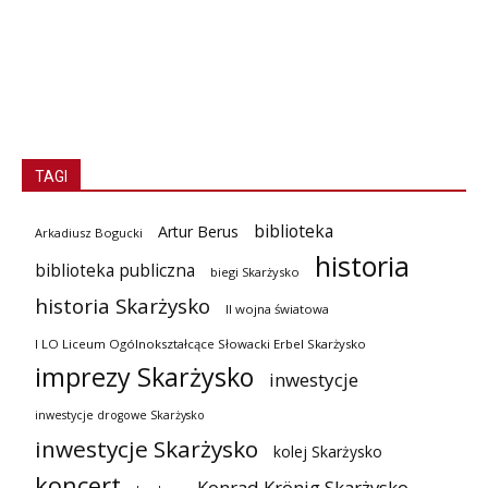
TAGI
biblioteka
Artur Berus
Arkadiusz Bogucki
historia
biblioteka publiczna
biegi Skarżysko
historia Skarżysko
II wojna światowa
I LO Liceum Ogólnokształcące Słowacki Erbel Skarżysko
imprezy Skarżysko
inwestycje
inwestycje drogowe Skarżysko
inwestycje Skarżysko
kolej Skarżysko
koncert
Konrad Krönig Skarżysko