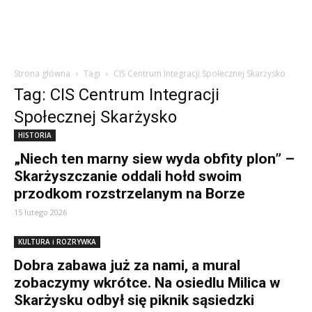
Strona główna
Tagi
CIS Centrum Integracji Społecznej Skarżysko
Tag: CIS Centrum Integracji
Społecznej Skarżysko
HISTORIA
„Niech ten marny siew wyda obfity plon” –
Skarżyszczanie oddali hołd swoim
przodkom rozstrzelanym na Borze
15 lutego 2026
KULTURA i ROZRYWKA
Dobra zabawa już za nami, a mural
zobaczymy wkrótce. Na osiedlu Milica w
Skarżysku odbył się piknik sąsiedzki