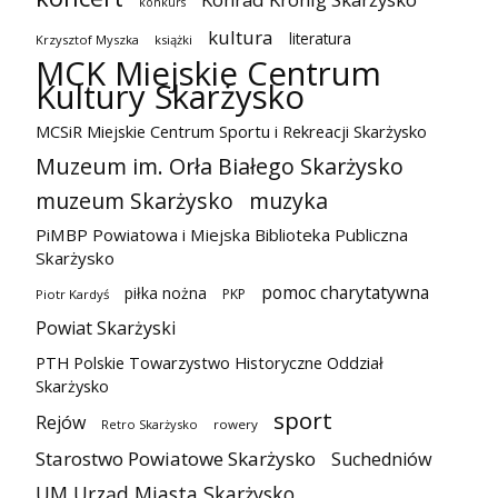
konkurs
kultura
literatura
Krzysztof Myszka
książki
MCK Miejskie Centrum
Kultury Skarżysko
MCSiR Miejskie Centrum Sportu i Rekreacji Skarżysko
Muzeum im. Orła Białego Skarżysko
muzeum Skarżysko
muzyka
PiMBP Powiatowa i Miejska Biblioteka Publiczna
Skarżysko
pomoc charytatywna
piłka nożna
PKP
Piotr Kardyś
Powiat Skarżyski
PTH Polskie Towarzystwo Historyczne Oddział
Skarżysko
sport
Rejów
Retro Skarżysko
rowery
Starostwo Powiatowe Skarżysko
Suchedniów
UM Urząd Miasta Skarżysko