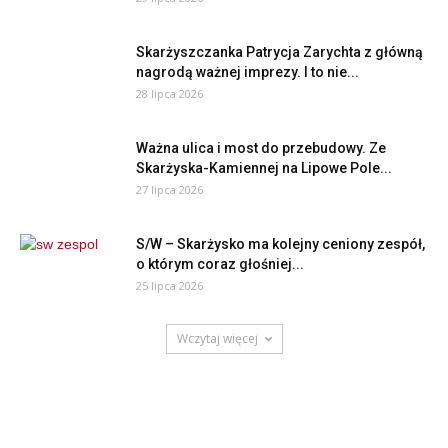
Skarżyszczanka Patrycja Zarychta z główną
nagrodą ważnej imprezy. I to nie...
28 lipca 2026
Ważna ulica i most do przebudowy. Ze
Skarżyska-Kamiennej na Lipowe Pole...
27 lipca 2026
S/W – Skarżysko ma kolejny ceniony zespół,
o którym coraz głośniej...
25 lipca 2026
Wczytaj więcej