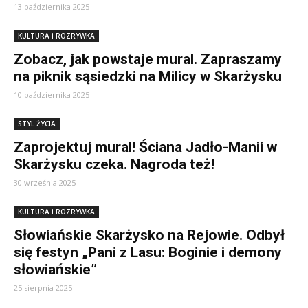
13 października 2025
KULTURA i ROZRYWKA
Zobacz, jak powstaje mural. Zapraszamy
na piknik sąsiedzki na Milicy w Skarżysku
10 października 2025
STYL ŻYCIA
Zaprojektuj mural! Ściana Jadło-Manii w
Skarżysku czeka. Nagroda też!
30 września 2025
KULTURA i ROZRYWKA
Słowiańskie Skarżysko na Rejowie. Odbył
się festyn „Pani z Lasu: Boginie i demony
słowiańskie”
25 sierpnia 2025