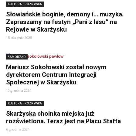
KULTURA i ROZRYWKA
Słowiańskie boginie, demony i… muzyka.
Zapraszamy na festyn „Pani z lasu” na
Rejowie w Skarżysku
15 sierpnia 2025
SAMORZĄD
Mariusz Sokołowski został nowym
dyrektorem Centrum Integracji
Społecznej w Skarżysku
10 grudnia 2024
KULTURA i ROZRYWKA
Skarżyska choinka miejska już
rozświetlona. Teraz jest na Placu Staffa
6 grudnia 2024