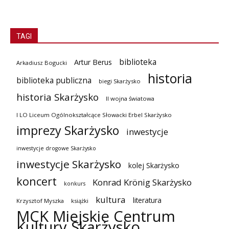
TAGI
biblioteka
Artur Berus
Arkadiusz Bogucki
historia
biblioteka publiczna
biegi Skarżysko
historia Skarżysko
II wojna światowa
I LO Liceum Ogólnokształcące Słowacki Erbel Skarżysko
imprezy Skarżysko
inwestycje
inwestycje drogowe Skarżysko
inwestycje Skarżysko
kolej Skarżysko
koncert
Konrad Krönig Skarżysko
konkurs
kultura
literatura
Krzysztof Myszka
książki
MCK Miejskie Centrum
Kultury Skarżysko