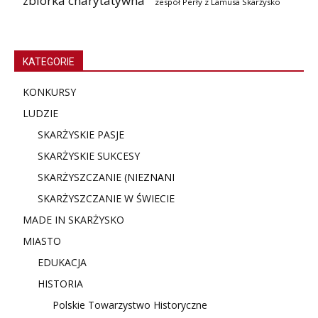
zbiórka charytatywna
zespół Perły z Lamusa Skarżysko
KATEGORIE
KONKURSY
LUDZIE
SKARŻYSKIE PASJE
SKARŻYSKIE SUKCESY
SKARŻYSZCZANIE (NIE
ZNANI
SKARŻYSZCZANIE W ŚWIECIE
MADE IN SKARŻYSKO
MIASTO
EDUKACJA
HISTORIA
Polskie Towarzystwo Historyczne