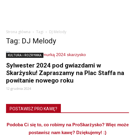
Strona główna
Tagi
DJ Melody
Tag: DJ Melody
KULTURA i ROZRYWKA
Sylwester 2024 pod gwiazdami w
Skarżysku! Zapraszamy na Plac Staffa na
powitanie nowego roku
12 grudnia 2024
POSTAWISZ PRO KAWĘ?
Podoba Ci się to, co robimy na ProSkarżysko? Więc może
postawisz nam kawę? Dziękujemy! :)