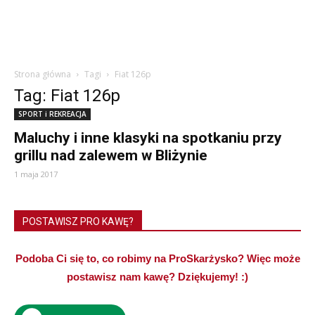
Strona główna
Tagi
Fiat 126p
Tag: Fiat 126p
SPORT i REKREACJA
Maluchy i inne klasyki na spotkaniu przy
grillu nad zalewem w Bliżynie
1 maja 2017
POSTAWISZ PRO KAWĘ?
Podoba Ci się to, co robimy na ProSkarżysko? Więc może
postawisz nam kawę? Dziękujemy! :)