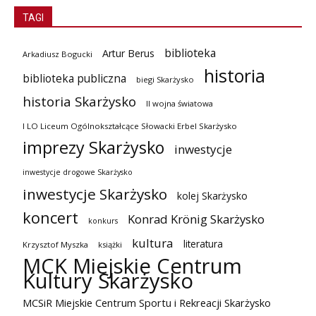
TAGI
biblioteka
Artur Berus
Arkadiusz Bogucki
historia
biblioteka publiczna
biegi Skarżysko
historia Skarżysko
II wojna światowa
I LO Liceum Ogólnokształcące Słowacki Erbel Skarżysko
imprezy Skarżysko
inwestycje
inwestycje drogowe Skarżysko
inwestycje Skarżysko
kolej Skarżysko
koncert
Konrad Krönig Skarżysko
konkurs
kultura
literatura
Krzysztof Myszka
książki
MCK Miejskie Centrum
Kultury Skarżysko
MCSiR Miejskie Centrum Sportu i Rekreacji Skarżysko