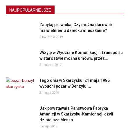
NAJPOPULARNIEJSZE
Zapytaj prawnika: Czy można darować
małoletniemu dziecku mieszkanie?
2 kwietnia 2019
Wizytę w Wydziale Komunikacji i Transportu
w starostwie można umówić przez...
21 marca 2017
Tego dnia w Skarżysku: 21 maja 1986
wybuchł pożar w Benzylu....
21 maja 2019
Jak powstawała Państwowa Fabryka
Amunicji w Skarżysku-Kamiennej, czyli
dzisiejsze Mesko
5 maja 2018