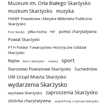
Muzeum im. Orła Białego Skarżysko
muzeum Skarżysko
muzyka
PiMBP Powiatowa i Miejska Biblioteka Publiczna
Skarżysko
pomoc charytatywna
piłka nożna
PKP
Piotr Kardyś
Powiat Skarżyski
PTH Polskie Towarzystwo Historyczne Oddział
Skarżysko
sport
Rejów
Retro Skarżysko
rowery
Starostwo Powiatowe Skarżysko
Suchedniów
UM Urząd Miasta Skarżysko
wydarzenia Skarżysko
zaproszenia Skarżysko
wystawa Skarżysko
zbiórka charytatywna
zespół Perły z Lamusa Skarżysko