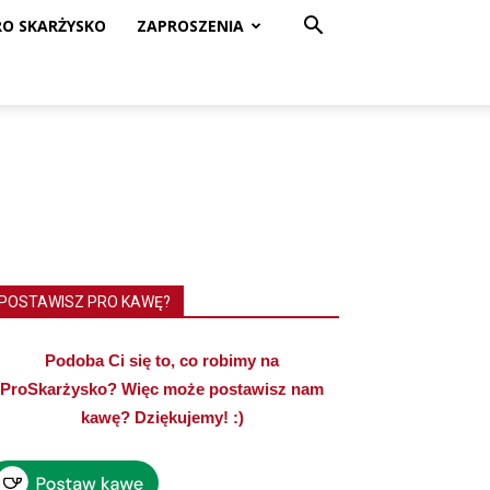
RO SKARŻYSKO
ZAPROSZENIA
POSTAWISZ PRO KAWĘ?
Podoba Ci się to, co robimy na
ProSkarżysko? Więc może postawisz nam
kawę? Dziękujemy! :)