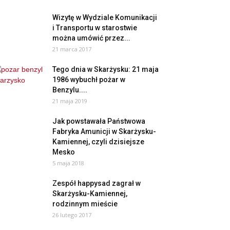
Wizytę w Wydziale Komunikacji
i Transportu w starostwie
można umówić przez...
21 marca 2017
Tego dnia w Skarżysku: 21 maja
1986 wybuchł pożar w
Benzylu....
21 maja 2019
Jak powstawała Państwowa
Fabryka Amunicji w Skarżysku-
Kamiennej, czyli dzisiejsze
Mesko
5 maja 2018
Zespół happysad zagrał w
Skarżysku-Kamiennej,
rodzinnym mieście
26 lutego 2017