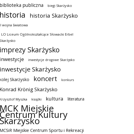
biblioteka publiczna
biegi Skarżysko
historia
historia Skarżysko
II wojna światowa
I LO Liceum Ogólnokształcące Słowacki Erbel
Skarżysko
imprezy Skarżysko
inwestycje
inwestycje drogowe Skarżysko
inwestycje Skarżysko
koncert
kolej Skarżysko
konkurs
Konrad Krönig Skarżysko
kultura
literatura
Krzysztof Myszka
książki
MCK Miejskie
Centrum Kultury
Skarżysko
MCSiR Miejskie Centrum Sportu i Rekreacji