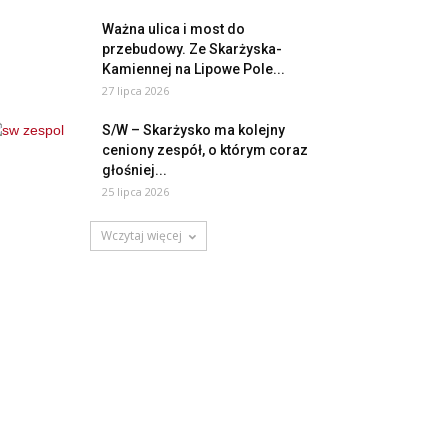
Ważna ulica i most do
przebudowy. Ze Skarżyska-
Kamiennej na Lipowe Pole...
27 lipca 2026
S/W – Skarżysko ma kolejny
ceniony zespół, o którym coraz
głośniej...
25 lipca 2026
Wczytaj więcej