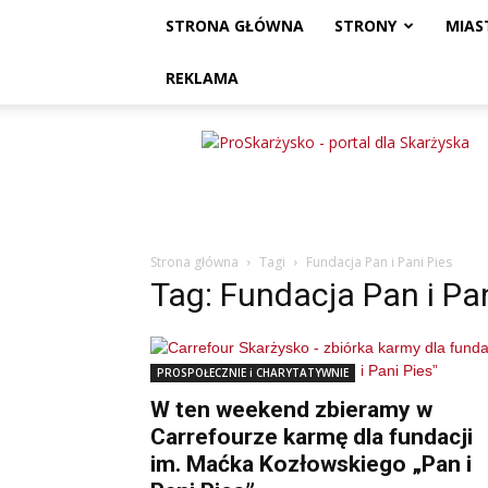
STRONA GŁÓWNA
STRONY
MIAS
REKLAMA
ProSkarżysko
Strona główna
Tagi
Fundacja Pan i Pani Pies
Tag: Fundacja Pan i Pan
PROSPOŁECZNIE i CHARYTATYWNIE
W ten weekend zbieramy w
Carrefourze karmę dla fundacji
im. Maćka Kozłowskiego „Pan i