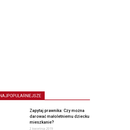
NAJPOPULARNIEJSZE
Zapytaj prawnika: Czy można
darować małoletniemu dziecku
mieszkanie?
2 kwietnia 2019