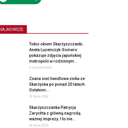
NAJNOWSZE
Tokio okiem Skarżyszczanki.
Aneta Luzeńczyk-Somers
pokazuje zdjęcia japońskiej
metropolii w rodzinnym...
6 sierpnia 2026
Znana sieć handlowa znika ze
Skarżyska po ponad 20 latach.
Ostatnim...
29 lipca 2026
Skarżyszczanka Patrycja
Zarychta z główną nagrodą
ważnej imprezy. I to nie...
28 lipca 2026