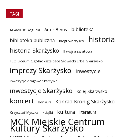
TAGI
biblioteka
Artur Berus
Arkadiusz Bogucki
historia
biblioteka publiczna
biegi Skarżysko
historia Skarżysko
II wojna światowa
I LO Liceum Ogólnokształcące Słowacki Erbel Skarżysko
imprezy Skarżysko
inwestycje
inwestycje drogowe Skarżysko
inwestycje Skarżysko
kolej Skarżysko
koncert
Konrad Krönig Skarżysko
konkurs
kultura
literatura
Krzysztof Myszka
książki
MCK Miejskie Centrum
Kultury Skarżysko