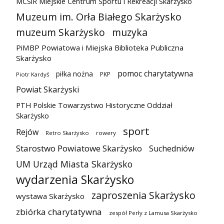
MCSiR Miejskie Centrum Sportu i Rekreacji Skarżysko
Muzeum im. Orła Białego Skarżysko
muzeum Skarżysko
muzyka
PiMBP Powiatowa i Miejska Biblioteka Publiczna
Skarżysko
pomoc charytatywna
piłka nożna
PKP
Piotr Kardyś
Powiat Skarżyski
PTH Polskie Towarzystwo Historyczne Oddział
Skarżysko
sport
Rejów
Retro Skarżysko
rowery
Starostwo Powiatowe Skarżysko
Suchedniów
UM Urząd Miasta Skarżysko
wydarzenia Skarżysko
zaproszenia Skarżysko
wystawa Skarżysko
zbiórka charytatywna
zespół Perły z Lamusa Skarżysko