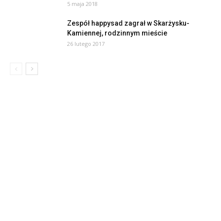
5 maja 2018
Zespół happysad zagrał w Skarżysku-
Kamiennej, rodzinnym mieście
26 lutego 2017