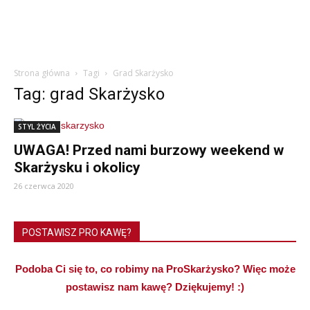
Strona główna
Tagi
Grad Skarżysko
Tag: grad Skarżysko
STYL ŻYCIA
UWAGA! Przed nami burzowy weekend w
Skarżysku i okolicy
26 czerwca 2020
POSTAWISZ PRO KAWĘ?
Podoba Ci się to, co robimy na ProSkarżysko? Więc może
postawisz nam kawę? Dziękujemy! :)