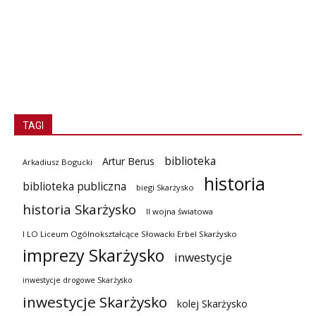
TAGI
biblioteka
Artur Berus
Arkadiusz Bogucki
historia
biblioteka publiczna
biegi Skarżysko
historia Skarżysko
II wojna światowa
I LO Liceum Ogólnokształcące Słowacki Erbel Skarżysko
imprezy Skarżysko
inwestycje
inwestycje drogowe Skarżysko
inwestycje Skarżysko
kolej Skarżysko