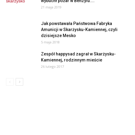
wybuchł pożar w Benzylu....
21 maja 2019
Jak powstawała Państwowa Fabryka
Amunicji w Skarżysku-Kamiennej, czyli
dzisiejsze Mesko
5 maja 2018
Zespół happysad zagrał w Skarżysku-
Kamiennej, rodzinnym mieście
26 lutego 2017