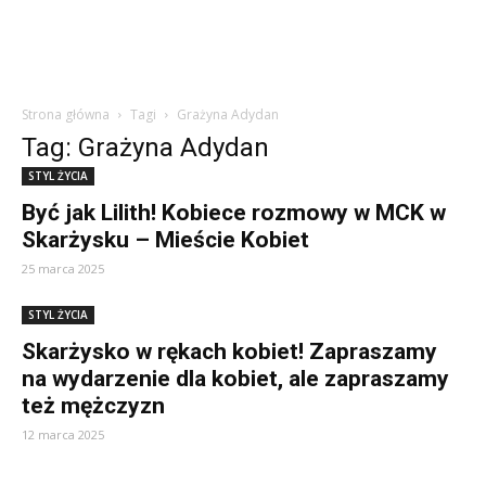
Strona główna
Tagi
Grażyna Adydan
Tag: Grażyna Adydan
STYL ŻYCIA
Być jak Lilith! Kobiece rozmowy w MCK w
Skarżysku – Mieście Kobiet
25 marca 2025
STYL ŻYCIA
Skarżysko w rękach kobiet! Zapraszamy
na wydarzenie dla kobiet, ale zapraszamy
też mężczyzn
12 marca 2025