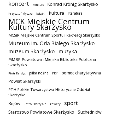
koncert
Konrad Krönig Skarżysko
konkurs
kultura
literatura
Krzysztof Myszka
książki
MCK Miejskie Centrum
Kultury Skarżysko
MCSiR Miejskie Centrum Sportu i Rekreacji Skarżysko
Muzeum im. Orła Białego Skarżysko
muzeum Skarżysko
muzyka
PiMBP Powiatowa i Miejska Biblioteka Publiczna
Skarżysko
pomoc charytatywna
piłka nożna
PKP
Piotr Kardyś
Powiat Skarżyski
PTH Polskie Towarzystwo Historyczne Oddział
Skarżysko
sport
Rejów
Retro Skarżysko
rowery
Starostwo Powiatowe Skarżysko
Suchedniów