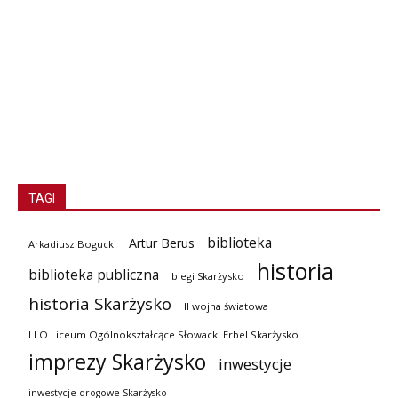
TAGI
biblioteka
Artur Berus
Arkadiusz Bogucki
historia
biblioteka publiczna
biegi Skarżysko
historia Skarżysko
II wojna światowa
I LO Liceum Ogólnokształcące Słowacki Erbel Skarżysko
imprezy Skarżysko
inwestycje
inwestycje drogowe Skarżysko