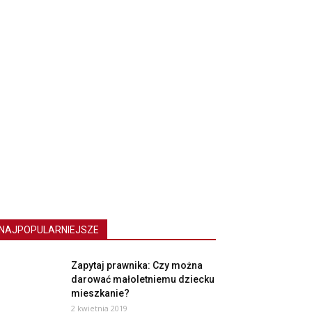
NAJPOPULARNIEJSZE
Zapytaj prawnika: Czy można
darować małoletniemu dziecku
mieszkanie?
2 kwietnia 2019