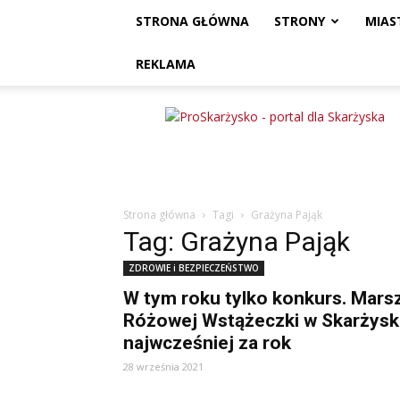
STRONA GŁÓWNA
STRONY
MIAS
REKLAMA
ProSkarżysko
Strona główna
Tagi
Grażyna Pająk
Tag: Grażyna Pająk
ZDROWIE i BEZPIECZEŃSTWO
W tym roku tylko konkurs. Mars
Różowej Wstążeczki w Skarżys
najwcześniej za rok
28 września 2021