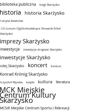
biblioteka publiczna
biegi Skarżysko
historia
historia Skarżysko
II wojna światowa
I LO Liceum Ogólnokształcące Słowacki Erbel
Skarżysko
imprezy Skarżysko
inwestycje
inwestycje drogowe Skarżysko
inwestycje Skarżysko
koncert
kolej Skarżysko
konkurs
Konrad Krönig Skarżysko
kultura
literatura
Krzysztof Myszka
książki
MCK Miejskie
Centrum Kultury
Skarżysko
MCSiR Miejskie Centrum Sportu i Rekreacji