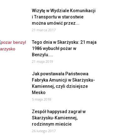
Wizytę w Wydziale Komunikacji
i Transportu w starostwie
można umówić przez...
21 marca 2017
Tego dnia w Skarżysku: 21 maja
1986 wybuchł pożar w
Benzylu....
21 maja 2019
Jak powstawała Państwowa
Fabryka Amunicji w Skarżysku-
Kamiennej, czyli dzisiejsze
Mesko
5 maja 2018
Zespół happysad zagrał w
Skarżysku-Kamiennej,
rodzinnym mieście
26 lutego 2017