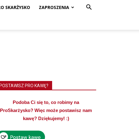
RO SKARŻYSKO
ZAPROSZENIA
POSTAWISZ PRO KAWĘ?
Podoba Ci się to, co robimy na
ProSkarżysko? Więc może postawisz nam
kawę? Dziękujemy! :)