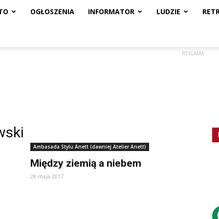
TO
OGŁOSZENIA
INFORMATOR
LUDZIE
RET
REKLAMA
wski
Ambasada Stylu Anett (dawniej Atelier Anett)
Między ziemią a niebem
28 maja 2017