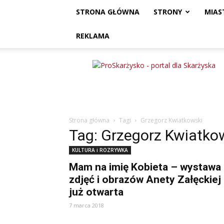
STRONA GŁÓWNA
STRONY
MIAS
REKLAMA
ProSkarżysko
Strona główna
Tagi
Grzegorz Kwiatkowski
Tag: Grzegorz Kwiatko
KULTURA i ROZRYWKA
Mam na imię Kobieta – wystawa
zdjęć i obrazów Anety Załęckiej
już otwarta
7 marca 2018