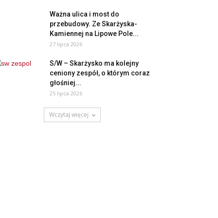
Ważna ulica i most do
przebudowy. Ze Skarżyska-
Kamiennej na Lipowe Pole...
27 lipca 2026
S/W – Skarżysko ma kolejny
ceniony zespół, o którym coraz
głośniej...
25 lipca 2026
Wczytaj więcej