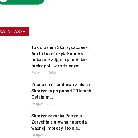
NAJNOWSZE
Tokio okiem Skarżyszczanki.
Aneta Luzeńczyk-Somers
pokazuje zdjęcia japońskiej
metropolii w rodzinnym...
6 sierpnia 2026
Znana sieć handlowa znika ze
Skarżyska po ponad 20 latach.
Ostatnim...
29 lipca 2026
Skarżyszczanka Patrycja
Zarychta z główną nagrodą
ważnej imprezy. I to nie...
28 lipca 2026