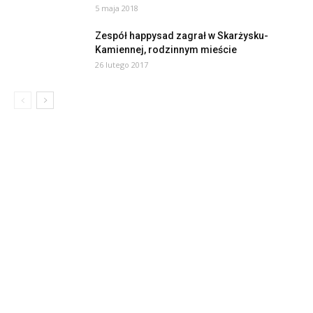
5 maja 2018
Zespół happysad zagrał w Skarżysku-
Kamiennej, rodzinnym mieście
26 lutego 2017