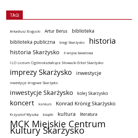
TAGI
biblioteka
Artur Berus
Arkadiusz Bogucki
historia
biblioteka publiczna
biegi Skarżysko
historia Skarżysko
II wojna światowa
I LO Liceum Ogólnokształcące Słowacki Erbel Skarżysko
imprezy Skarżysko
inwestycje
inwestycje drogowe Skarżysko
inwestycje Skarżysko
kolej Skarżysko
koncert
Konrad Krönig Skarżysko
konkurs
kultura
literatura
Krzysztof Myszka
książki
MCK Miejskie Centrum
Kultury Skarżysko