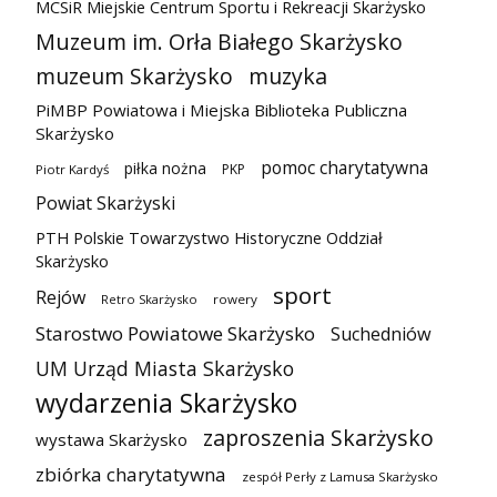
MCSiR Miejskie Centrum Sportu i Rekreacji Skarżysko
Muzeum im. Orła Białego Skarżysko
muzeum Skarżysko
muzyka
PiMBP Powiatowa i Miejska Biblioteka Publiczna
Skarżysko
pomoc charytatywna
piłka nożna
PKP
Piotr Kardyś
Powiat Skarżyski
PTH Polskie Towarzystwo Historyczne Oddział
Skarżysko
sport
Rejów
Retro Skarżysko
rowery
Starostwo Powiatowe Skarżysko
Suchedniów
UM Urząd Miasta Skarżysko
wydarzenia Skarżysko
zaproszenia Skarżysko
wystawa Skarżysko
zbiórka charytatywna
zespół Perły z Lamusa Skarżysko