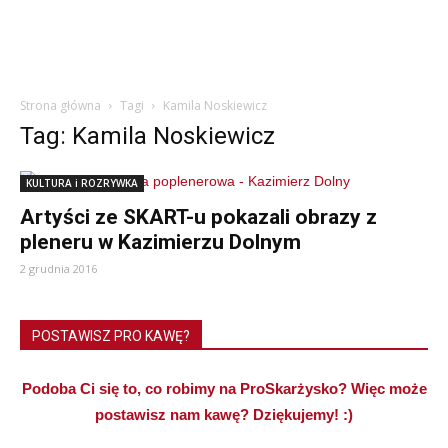
Strona główna
Tagi
Kamila Noskiewicz
Tag: Kamila Noskiewicz
KULTURA i ROZRYWKA
Artyści ze SKART-u pokazali obrazy z
pleneru w Kazimierzu Dolnym
2 grudnia 2016
POSTAWISZ PRO KAWĘ?
Podoba Ci się to, co robimy na ProSkarżysko? Więc może
postawisz nam kawę? Dziękujemy! :)