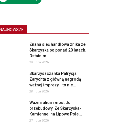
NAJNOWSZE
Znana sieć handlowa znika ze
Skarżyska po ponad 20 latach.
Ostatnim...
29 lipca 2026
Skarżyszczanka Patrycja
Zarychta z główną nagrodą
ważnej imprezy. I to nie...
28 lipca 2026
Ważna ulica i most do
przebudowy. Ze Skarżyska-
Kamiennej na Lipowe Pole...
27 lipca 2026