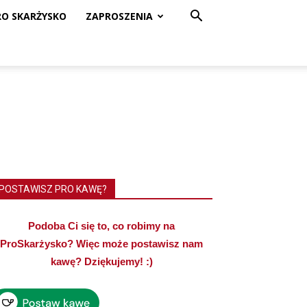
RO SKARŻYSKO
ZAPROSZENIA
POSTAWISZ PRO KAWĘ?
Podoba Ci się to, co robimy na
ProSkarżysko? Więc może postawisz nam
kawę? Dziękujemy! :)