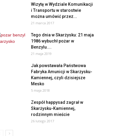
Wizytę w Wydziale Komunikacji
i Transportu w starostwie
można umówić przez...
21 marca 2017
Tego dnia w Skarżysku: 21 maja
1986 wybuchł pożar w
Benzylu....
21 maja 2019
Jak powstawała Państwowa
Fabryka Amunicji w Skarżysku-
Kamiennej, czyli dzisiejsze
Mesko
5 maja 2018
Zespół happysad zagrał w
Skarżysku-Kamiennej,
rodzinnym mieście
26 lutego 2017