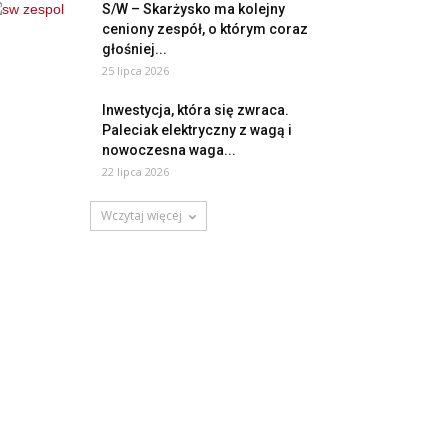
S/W – Skarżysko ma kolejny
ceniony zespół, o którym coraz
głośniej...
25 lipca 2026
Inwestycja, która się zwraca.
Paleciak elektryczny z wagą i
nowoczesna waga...
22 lipca 2026
Wczytaj więcej