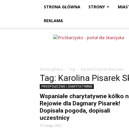
STRONA GŁÓWNA
STRONY
MIAS
REKLAMA
ProSkarżysko
Strona główna
Tagi
Karolina Pisarek Skarżysko
Tag: Karolina Pisarek 
PROSPOŁECZNIE i CHARYTATYWNIE
Wspaniałe charytatywne kółko n
Rejowie dla Dagmary Pisarek!
Dopisała pogoda, dopisali
uczestnicy
13 lutego 2022