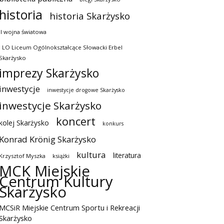
historia
historia Skarżysko
II wojna światowa
I LO Liceum Ogólnokształcące Słowacki Erbel
Skarżysko
imprezy Skarżysko
inwestycje
inwestycje drogowe Skarżysko
inwestycje Skarżysko
koncert
kolej Skarżysko
konkurs
Konrad Krönig Skarżysko
kultura
literatura
Krzysztof Myszka
książki
MCK Miejskie
Centrum Kultury
Skarżysko
MCSiR Miejskie Centrum Sportu i Rekreacji
Skarżysko