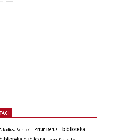
TAGI
biblioteka
Artur Berus
Arkadiusz Bogucki
biblioteka publiczna
biegi Skarżysko