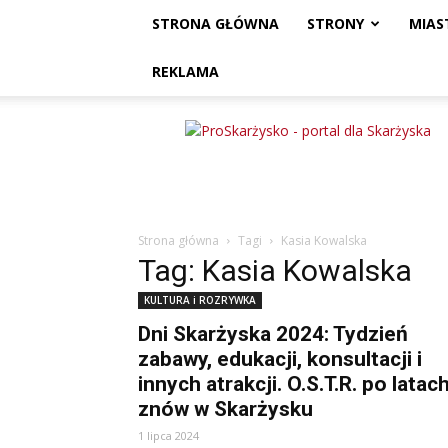
STRONA GŁÓWNA
STRONY
MIAS
REKLAMA
ProSkarżysko
Strona główna
Tagi
Kasia Kowalska
Tag: Kasia Kowalska
KULTURA i ROZRYWKA
Dni Skarżyska 2024: Tydzień
zabawy, edukacji, konsultacji i
innych atrakcji. O.S.T.R. po latac
znów w Skarżysku
1 lipca 2024