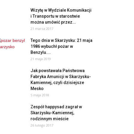
Wizytę w Wydziale Komunikacji
i Transportu w starostwie
można umówić przez...
21 marca 2017
Tego dnia w Skarżysku: 21 maja
1986 wybuchł pożar w
Benzylu....
21 maja 2019
Jak powstawała Państwowa
Fabryka Amunicji w Skarżysku-
Kamiennej, czyli dzisiejsze
Mesko
5 maja 2018
Zespół happysad zagrał w
Skarżysku-Kamiennej,
rodzinnym mieście
26 lutego 2017