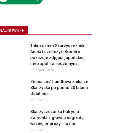
NAJNOWSZE
Tokio okiem Skarżyszczanki.
Aneta Luzeńczyk-Somers
pokazuje zdjęcia japońskiej
metropolii w rodzinnym...
6 sierpnia 2026
Znana sieć handlowa znika ze
Skarżyska po ponad 20 latach.
Ostatnim...
29 lipca 2026
Skarżyszczanka Patrycja
Zarychta z główną nagrodą
ważnej imprezy. I to nie...
28 lipca 2026