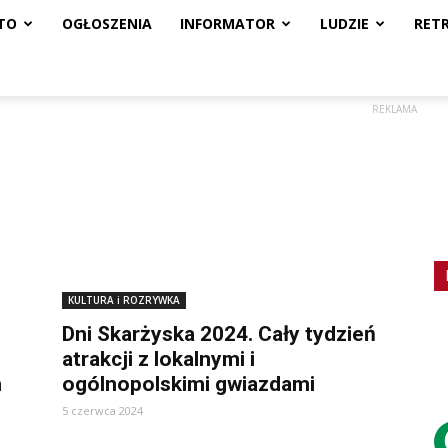
TO
OGŁOSZENIA
INFORMATOR
LUDZIE
RET
REKLAMA
KULTURA i ROZRYWKA
Dni Skarżyska 2024. Cały tydzień
atrakcji z lokalnymi i
h
ogólnopolskimi gwiazdami
5 czerwca 2024