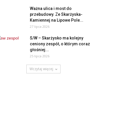
Ważna ulica i most do
przebudowy. Ze Skarżyska-
Kamiennej na Lipowe Pole...
27 lipca 2026
S/W – Skarżysko ma kolejny
ceniony zespół, o którym coraz
głośniej...
25 lipca 2026
Wczytaj więcej