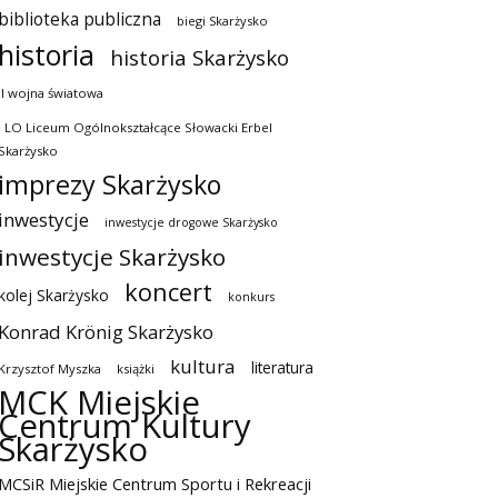
biblioteka publiczna
biegi Skarżysko
historia
historia Skarżysko
II wojna światowa
I LO Liceum Ogólnokształcące Słowacki Erbel
Skarżysko
imprezy Skarżysko
inwestycje
inwestycje drogowe Skarżysko
inwestycje Skarżysko
koncert
kolej Skarżysko
konkurs
Konrad Krönig Skarżysko
kultura
literatura
Krzysztof Myszka
książki
MCK Miejskie
Centrum Kultury
Skarżysko
MCSiR Miejskie Centrum Sportu i Rekreacji