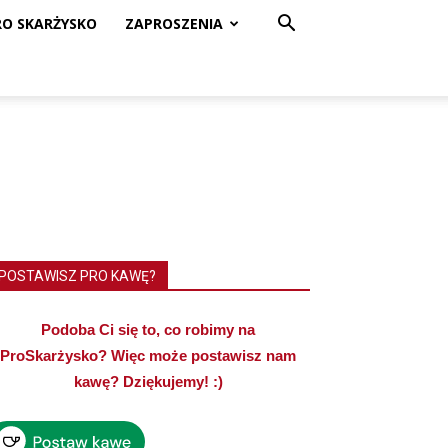
RO SKARŻYSKO
ZAPROSZENIA
POSTAWISZ PRO KAWĘ?
Podoba Ci się to, co robimy na
ProSkarżysko? Więc może postawisz nam
kawę? Dziękujemy! :)