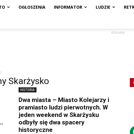
TO
OGŁOSZENIA
INFORMATOR
LUDZIE
RET
REKLAMA
ko
ny Skarżysko
HISTORIA
Dwa miasta – Miasto Kolejarzy i
pramiasto ludzi pierwotnych. W
jeden weekend w Skarżysku
..
odbyły się dwa spacery
historyczne