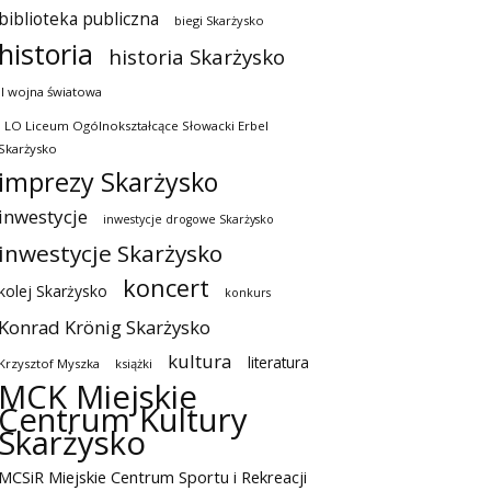
biblioteka publiczna
biegi Skarżysko
historia
historia Skarżysko
II wojna światowa
I LO Liceum Ogólnokształcące Słowacki Erbel
Skarżysko
imprezy Skarżysko
inwestycje
inwestycje drogowe Skarżysko
inwestycje Skarżysko
koncert
kolej Skarżysko
konkurs
Konrad Krönig Skarżysko
kultura
literatura
Krzysztof Myszka
książki
MCK Miejskie
Centrum Kultury
Skarżysko
MCSiR Miejskie Centrum Sportu i Rekreacji