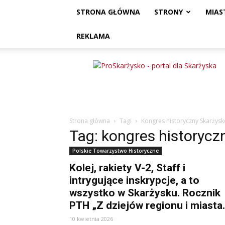
STRONA GŁÓWNA
STRONY
MIAS
REKLAMA
ProSkarżysko
Strona główna
Tagi
Kongres historyczny Skarżys
Tag: kongres historycz
Polskie Towarzystwo Historyczne
Kolej, rakiety V-2, Staff i
intrygujące inskrypcje, a to
wszystko w Skarżysku. Rocznik
PTH „Z dziejów regionu i miasta.
10 kwietnia 2026