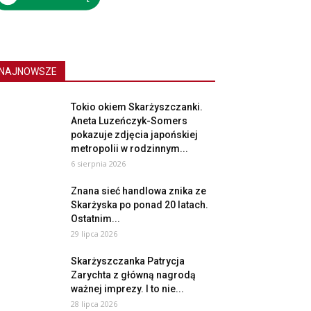
NAJNOWSZE
Tokio okiem Skarżyszczanki.
Aneta Luzeńczyk-Somers
pokazuje zdjęcia japońskiej
metropolii w rodzinnym...
6 sierpnia 2026
Znana sieć handlowa znika ze
Skarżyska po ponad 20 latach.
Ostatnim...
29 lipca 2026
Skarżyszczanka Patrycja
Zarychta z główną nagrodą
ważnej imprezy. I to nie...
28 lipca 2026