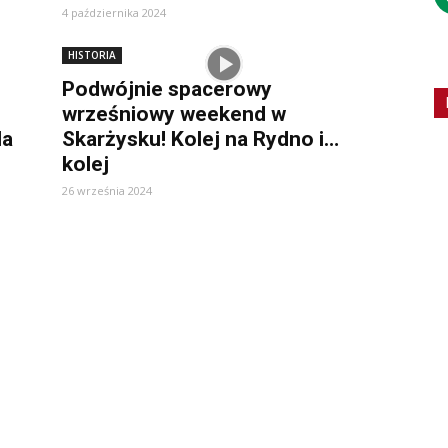
4 października 2024
HISTORIA
Podwójnie spacerowy
wrześniowy weekend w
la
Skarżysku! Kolej na Rydno i…
kolej
26 września 2024