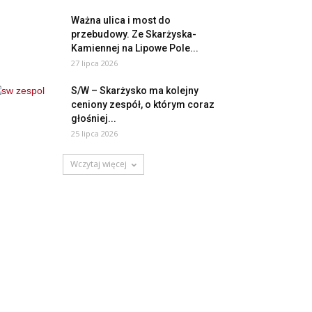
Ważna ulica i most do
przebudowy. Ze Skarżyska-
Kamiennej na Lipowe Pole...
27 lipca 2026
S/W – Skarżysko ma kolejny
ceniony zespół, o którym coraz
głośniej...
25 lipca 2026
Wczytaj więcej