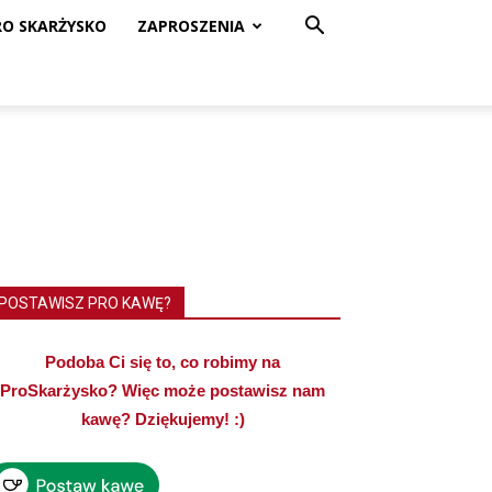
RO SKARŻYSKO
ZAPROSZENIA
POSTAWISZ PRO KAWĘ?
Podoba Ci się to, co robimy na
ProSkarżysko? Więc może postawisz nam
kawę? Dziękujemy! :)