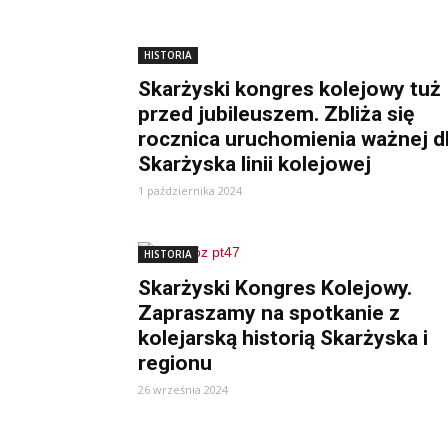
HISTORIA
Skarżyski kongres kolejowy tuż
przed jubileuszem. Zbliża się
rocznica uruchomienia ważnej d
Skarżyska linii kolejowej
1 października 2024
HISTORIA
Skarżyski Kongres Kolejowy.
Zapraszamy na spotkanie z
kolejarską historią Skarżyska i
regionu
26 września 2024