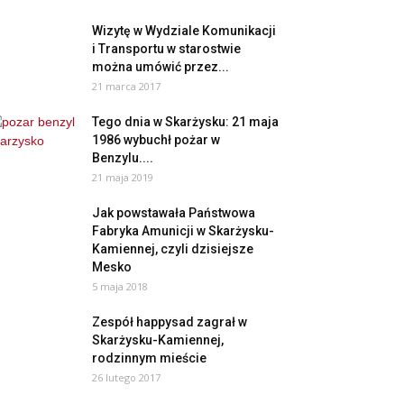
Wizytę w Wydziale Komunikacji
i Transportu w starostwie
można umówić przez...
21 marca 2017
Tego dnia w Skarżysku: 21 maja
1986 wybuchł pożar w
Benzylu....
21 maja 2019
Jak powstawała Państwowa
Fabryka Amunicji w Skarżysku-
Kamiennej, czyli dzisiejsze
Mesko
5 maja 2018
Zespół happysad zagrał w
Skarżysku-Kamiennej,
rodzinnym mieście
26 lutego 2017