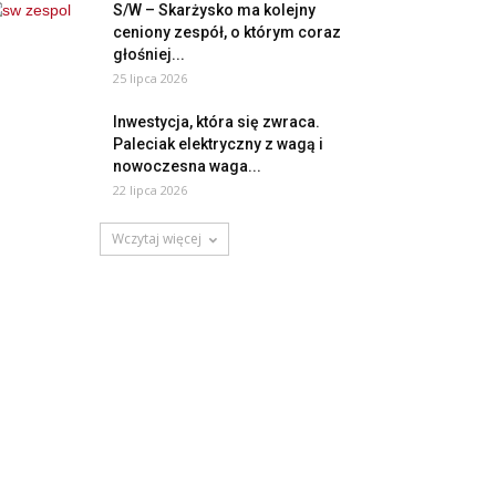
S/W – Skarżysko ma kolejny
ceniony zespół, o którym coraz
głośniej...
25 lipca 2026
Inwestycja, która się zwraca.
Paleciak elektryczny z wagą i
nowoczesna waga...
22 lipca 2026
Wczytaj więcej