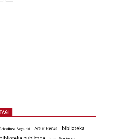
TAGI
biblioteka
Artur Berus
Arkadiusz Bogucki
biblioteka publiczna
biegi Skarżysko