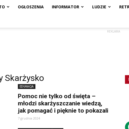
TO
OGŁOSZENIA
INFORMATOR
LUDZIE
RET
REKLAMA
y Skarżysko
EDUKACJA
Pomoc nie tylko od święta –
młodzi skarżyszczanie wiedzą,
jak pomagać i pięknie to pokazali
7 grudnia 2024