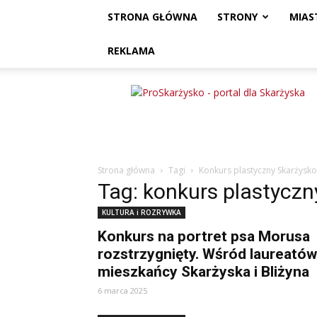
STRONA GŁÓWNA
STRONY
MIAS
REKLAMA
ProSkarżysko
Strona główna
Tagi
Konkurs plastyczny Skarżysko
Tag: konkurs plastyczn
KULTURA i ROZRYWKA
Konkurs na portret psa Morusa
rozstrzygnięty. Wśród laureatów
mieszkańcy Skarżyska i Bliżyna
6 marca 2025