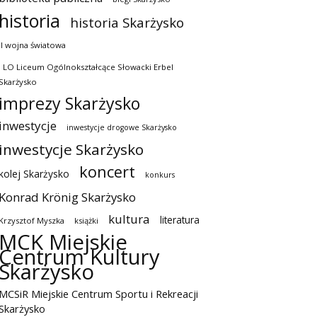
historia
historia Skarżysko
II wojna światowa
I LO Liceum Ogólnokształcące Słowacki Erbel
Skarżysko
imprezy Skarżysko
inwestycje
inwestycje drogowe Skarżysko
inwestycje Skarżysko
koncert
kolej Skarżysko
konkurs
Konrad Krönig Skarżysko
kultura
literatura
Krzysztof Myszka
książki
MCK Miejskie
Centrum Kultury
Skarżysko
MCSiR Miejskie Centrum Sportu i Rekreacji
Skarżysko