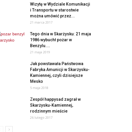
Wizytę w Wydziale Komunikacji
i Transportu w starostwie
można umówić przez...
21 marca 2017
Tego dnia w Skarżysku: 21 maja
1986 wybuchł pożar w
Benzylu....
21 maja 2019
Jak powstawała Państwowa
Fabryka Amunicji w Skarżysku-
Kamiennej, czyli dzisiejsze
Mesko
5 maja 2018
Zespół happysad zagrał w
Skarżysku-Kamiennej,
rodzinnym mieście
26 lutego 2017