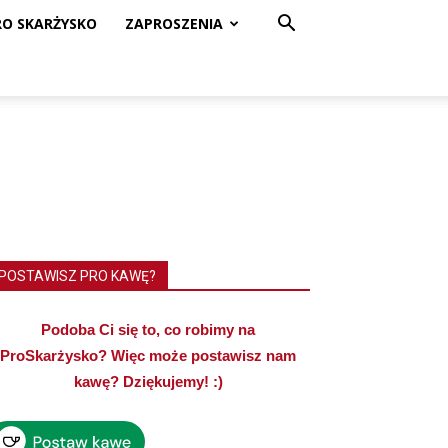
RO SKARŻYSKO
ZAPROSZENIA
POSTAWISZ PRO KAWĘ?
Podoba Ci się to, co robimy na
ProSkarżysko? Więc może postawisz nam
kawę? Dziękujemy! :)