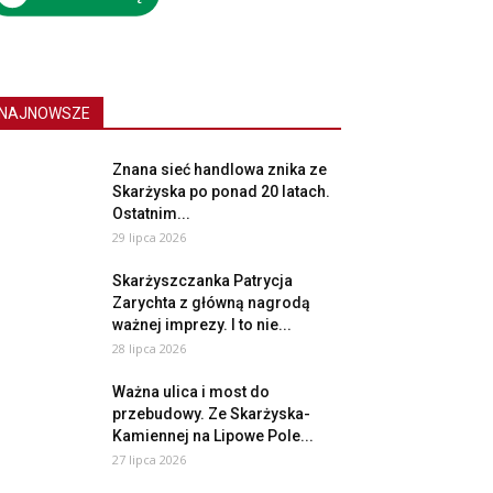
NAJNOWSZE
Znana sieć handlowa znika ze
Skarżyska po ponad 20 latach.
Ostatnim...
29 lipca 2026
Skarżyszczanka Patrycja
Zarychta z główną nagrodą
ważnej imprezy. I to nie...
28 lipca 2026
Ważna ulica i most do
przebudowy. Ze Skarżyska-
Kamiennej na Lipowe Pole...
27 lipca 2026