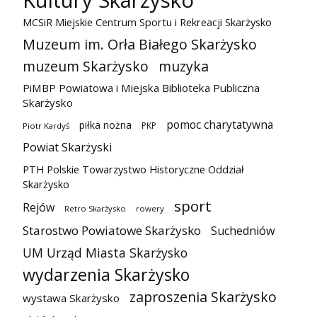
Kultury Skarżysko
MCSiR Miejskie Centrum Sportu i Rekreacji Skarżysko
Muzeum im. Orła Białego Skarżysko
muzeum Skarżysko
muzyka
PiMBP Powiatowa i Miejska Biblioteka Publiczna
Skarżysko
pomoc charytatywna
piłka nożna
PKP
Piotr Kardyś
Powiat Skarżyski
PTH Polskie Towarzystwo Historyczne Oddział
Skarżysko
sport
Rejów
Retro Skarżysko
rowery
Starostwo Powiatowe Skarżysko
Suchedniów
UM Urząd Miasta Skarżysko
wydarzenia Skarżysko
zaproszenia Skarżysko
wystawa Skarżysko