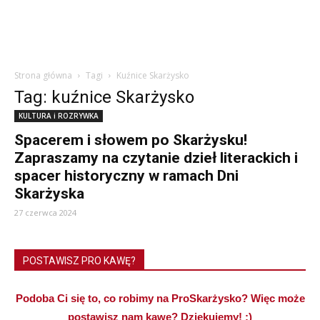
Strona główna
Tagi
Kuźnice Skarżysko
Tag: kuźnice Skarżysko
KULTURA i ROZRYWKA
Spacerem i słowem po Skarżysku!
Zapraszamy na czytanie dzieł literackich i
spacer historyczny w ramach Dni
Skarżyska
27 czerwca 2024
POSTAWISZ PRO KAWĘ?
Podoba Ci się to, co robimy na ProSkarżysko? Więc może
postawisz nam kawę? Dziękujemy! :)