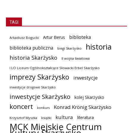
TAGI
biblioteka
Artur Berus
Arkadiusz Bogucki
historia
biblioteka publiczna
biegi Skarżysko
historia Skarżysko
II wojna światowa
I LO Liceum Ogólnokształcące Słowacki Erbel Skarżysko
imprezy Skarżysko
inwestycje
inwestycje drogowe Skarżysko
inwestycje Skarżysko
kolej Skarżysko
koncert
Konrad Krönig Skarżysko
konkurs
kultura
literatura
Krzysztof Myszka
książki
MCK Miejskie Centrum