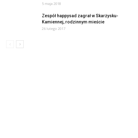
5 maja 2018
Zespół happysad zagrał w Skarżysku-
Kamiennej, rodzinnym mieście
26 lutego 2017