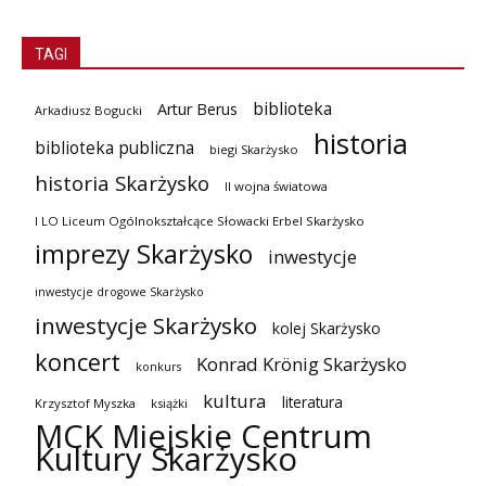
TAGI
biblioteka
Artur Berus
Arkadiusz Bogucki
historia
biblioteka publiczna
biegi Skarżysko
historia Skarżysko
II wojna światowa
I LO Liceum Ogólnokształcące Słowacki Erbel Skarżysko
imprezy Skarżysko
inwestycje
inwestycje drogowe Skarżysko
inwestycje Skarżysko
kolej Skarżysko
koncert
Konrad Krönig Skarżysko
konkurs
kultura
literatura
Krzysztof Myszka
książki
MCK Miejskie Centrum
Kultury Skarżysko