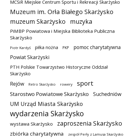
MCSiR Miejskie Centrum Sportu i Rekreacji Skarżysko
Muzeum im. Orła Białego Skarżysko
muzeum Skarżysko
muzyka
PiMBP Powiatowa i Miejska Biblioteka Publiczna
Skarżysko
pomoc charytatywna
piłka nożna
PKP
Piotr Kardyś
Powiat Skarżyski
PTH Polskie Towarzystwo Historyczne Oddział
Skarżysko
sport
Rejów
Retro Skarżysko
rowery
Starostwo Powiatowe Skarżysko
Suchedniów
UM Urząd Miasta Skarżysko
wydarzenia Skarżysko
zaproszenia Skarżysko
wystawa Skarżysko
zbiórka charytatywna
zespół Perły z Lamusa Skarżysko