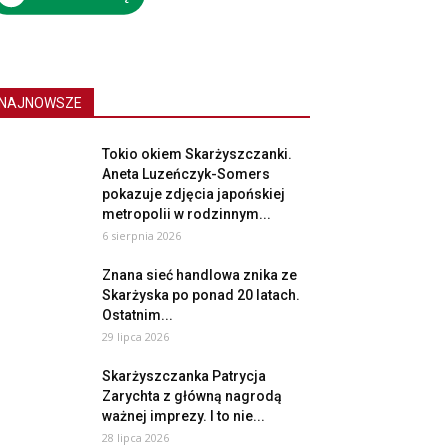
NAJNOWSZE
Tokio okiem Skarżyszczanki.
Aneta Luzeńczyk-Somers
pokazuje zdjęcia japońskiej
metropolii w rodzinnym...
6 sierpnia 2026
Znana sieć handlowa znika ze
Skarżyska po ponad 20 latach.
Ostatnim...
29 lipca 2026
Skarżyszczanka Patrycja
Zarychta z główną nagrodą
ważnej imprezy. I to nie...
28 lipca 2026