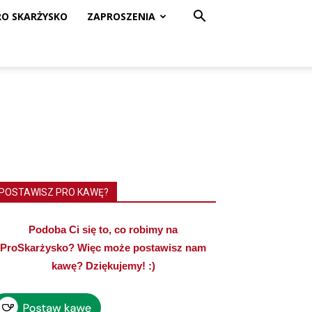
RO SKARŻYSKO
ZAPROSZENIA
POSTAWISZ PRO KAWĘ?
Podoba Ci się to, co robimy na
ProSkarżysko? Więc może postawisz nam
kawę? Dziękujemy! :)