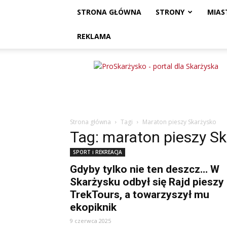
STRONA GŁÓWNA
STRONY
MIAS
REKLAMA
ProSkarżysko
Strona główna
Tagi
Maraton pieszy Skarżysko
Tag: maraton pieszy S
SPORT i REKREACJA
Gdyby tylko nie ten deszcz… W
Skarżysku odbył się Rajd pieszy
TrekTours, a towarzyszył mu
ekopiknik
9 czerwca 2025