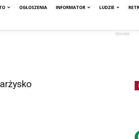
TO
OGŁOSZENIA
INFORMATOR
LUDZIE
RET
REKLAMA
karżysko