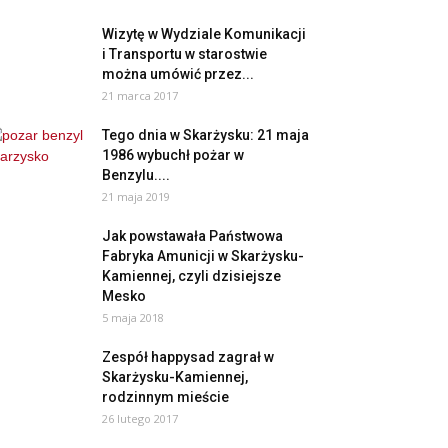
Wizytę w Wydziale Komunikacji
i Transportu w starostwie
można umówić przez...
21 marca 2017
Tego dnia w Skarżysku: 21 maja
1986 wybuchł pożar w
Benzylu....
21 maja 2019
Jak powstawała Państwowa
Fabryka Amunicji w Skarżysku-
Kamiennej, czyli dzisiejsze
Mesko
5 maja 2018
Zespół happysad zagrał w
Skarżysku-Kamiennej,
rodzinnym mieście
26 lutego 2017