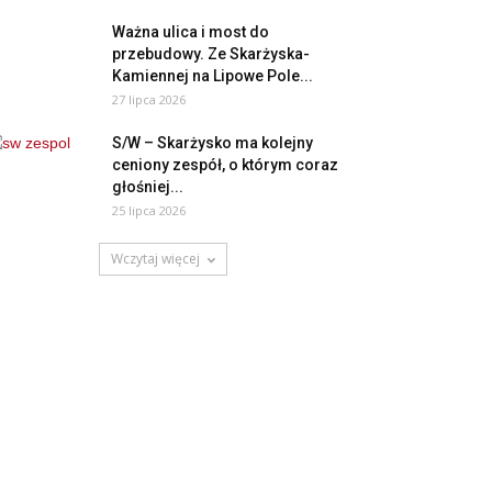
Ważna ulica i most do
przebudowy. Ze Skarżyska-
Kamiennej na Lipowe Pole...
27 lipca 2026
S/W – Skarżysko ma kolejny
ceniony zespół, o którym coraz
głośniej...
25 lipca 2026
Wczytaj więcej