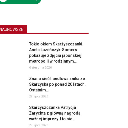
NAJNOWSZE
Tokio okiem Skarżyszczanki.
Aneta Luzeńczyk-Somers
pokazuje zdjęcia japońskiej
metropolii w rodzinnym...
6 sierpnia 2026
Znana sieć handlowa znika ze
Skarżyska po ponad 20 latach.
Ostatnim...
29 lipca 2026
Skarżyszczanka Patrycja
Zarychta z główną nagrodą
ważnej imprezy. I to nie...
28 lipca 2026