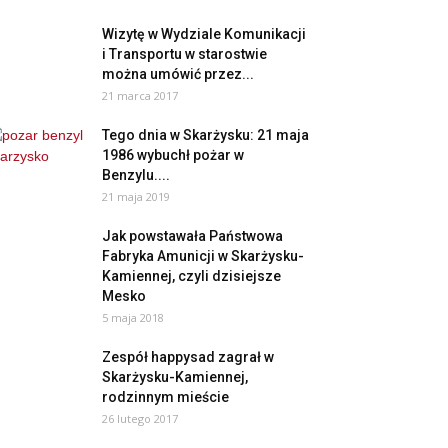
Wizytę w Wydziale Komunikacji
i Transportu w starostwie
można umówić przez...
21 marca 2017
Tego dnia w Skarżysku: 21 maja
1986 wybuchł pożar w
Benzylu....
21 maja 2019
Jak powstawała Państwowa
Fabryka Amunicji w Skarżysku-
Kamiennej, czyli dzisiejsze
Mesko
5 maja 2018
Zespół happysad zagrał w
Skarżysku-Kamiennej,
rodzinnym mieście
26 lutego 2017