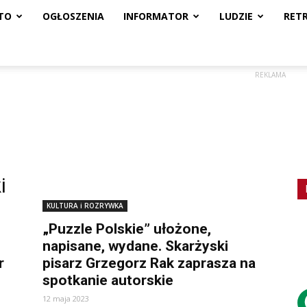
TO
OGŁOSZENIA
INFORMATOR
LUDZIE
RET
REKLAMA
i
KULTURA i ROZRYWKA
„Puzzle Polskie” ułożone,
napisane, wydane. Skarżyski
r
pisarz Grzegorz Rak zaprasza na
spotkanie autorskie
12 maja 2023