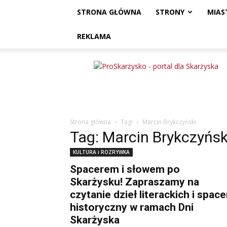
STRONA GŁÓWNA
STRONY
MIAS
REKLAMA
ProSkarżysko
Strona główna
Tagi
Marcin Brykczyński
Tag: Marcin Brykczyńsk
KULTURA i ROZRYWKA
Spacerem i słowem po
Skarżysku! Zapraszamy na
czytanie dzieł literackich i space
historyczny w ramach Dni
Skarżyska