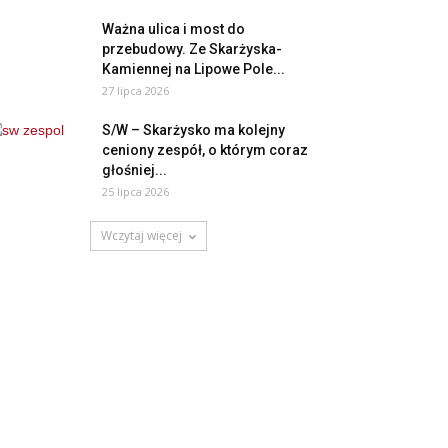
Ważna ulica i most do
przebudowy. Ze Skarżyska-
Kamiennej na Lipowe Pole...
27 lipca 2026
S/W – Skarżysko ma kolejny
ceniony zespół, o którym coraz
głośniej...
25 lipca 2026
Wczytaj więcej