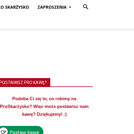
RO SKARŻYSKO
ZAPROSZENIA
POSTAWISZ PRO KAWĘ?
Podoba Ci się to, co robimy na
ProSkarżysko? Więc może postawisz nam
kawę? Dziękujemy! :)