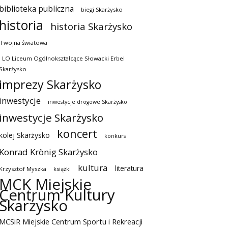
biblioteka publiczna
biegi Skarżysko
historia
historia Skarżysko
II wojna światowa
I LO Liceum Ogólnokształcące Słowacki Erbel
Skarżysko
imprezy Skarżysko
inwestycje
inwestycje drogowe Skarżysko
inwestycje Skarżysko
koncert
kolej Skarżysko
konkurs
Konrad Krönig Skarżysko
kultura
literatura
Krzysztof Myszka
książki
MCK Miejskie
Centrum Kultury
Skarżysko
MCSiR Miejskie Centrum Sportu i Rekreacji