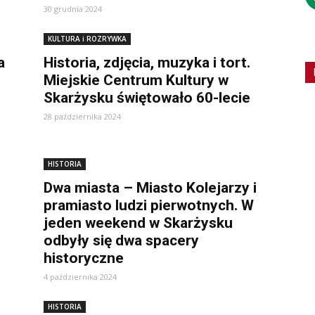
30 grudnia 2024
KULTURA i ROZRYWKA
a
Historia, zdjęcia, muzyka i tort.
Miejskie Centrum Kultury w
Skarżysku świętowało 60-lecie
28 października 2024
HISTORIA
Dwa miasta – Miasto Kolejarzy i
pramiasto ludzi pierwotnych. W
jeden weekend w Skarżysku
odbyły się dwa spacery
historyczne
4 października 2024
HISTORIA