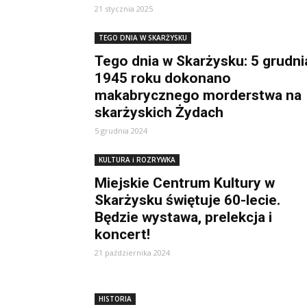
21 stycznia 2025
TEGO DNIA W SKARŻYSKU
Tego dnia w Skarżysku: 5 grudni
1945 roku dokonano
makabrycznego morderstwa na
skarżyskich Żydach
5 grudnia 2024
KULTURA i ROZRYWKA
Miejskie Centrum Kultury w
Skarżysku świętuje 60-lecie.
Będzie wystawa, prelekcja i
koncert!
21 października 2024
HISTORIA