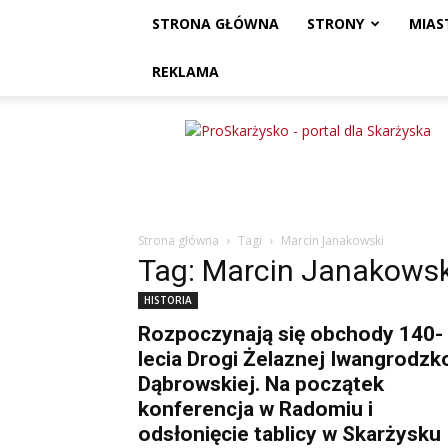
STRONA GŁÓWNA
STRONY
MIAS
REKLAMA
ProSkarżysko
Strona główna
Tagi
Marcin Janakowski
Tag: Marcin Janakowsk
HISTORIA
Rozpoczynają się obchody 140-
lecia Drogi Żelaznej Iwangrodzk
Dąbrowskiej. Na początek
konferencja w Radomiu i
odsłonięcie tablicy w Skarżysku