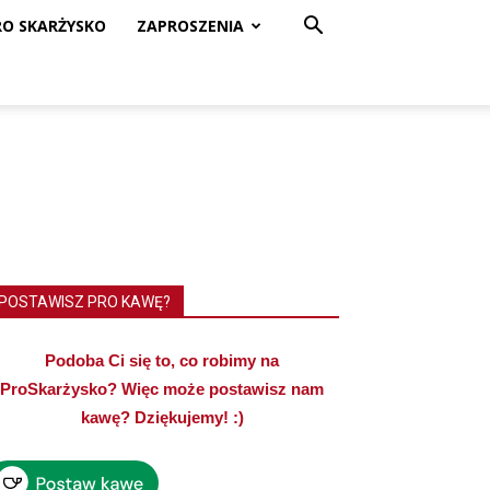
RO SKARŻYSKO
ZAPROSZENIA
POSTAWISZ PRO KAWĘ?
Podoba Ci się to, co robimy na
ProSkarżysko? Więc może postawisz nam
kawę? Dziękujemy! :)