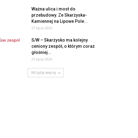
Ważna ulica i most do
przebudowy. Ze Skarżyska-
Kamiennej na Lipowe Pole...
27 lipca 2026
S/W – Skarżysko ma kolejny
ceniony zespół, o którym coraz
głośniej...
25 lipca 2026
Wczytaj więcej