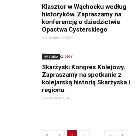
Klasztor w Wąchocku według
historyków. Zapraszamy na
konferencję o dziedzictwie
Opactwa Cysterskiego
4 października 2024
HISTORIA
Skarżyski Kongres Kolejowy.
Zapraszamy na spotkanie z
kolejarską historią Skarżyska i
regionu
26 września 2024
...
1
2
3
6