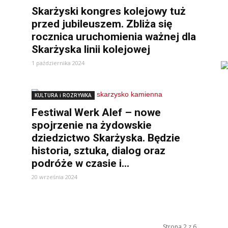
Skarżyski kongres kolejowy tuż
przed jubileuszem. Zbliża się
rocznica uruchomienia ważnej dla
Skarżyska linii kolejowej
1 października 2024
KULTURA i ROZRYWKA
Festiwal Werk Alef – nowe
spojrzenie na żydowskie
dziedzictwo Skarżyska. Będzie
historia, sztuka, dialog oraz
podróże w czasie i...
20 września 2024
Strona 2 z 6