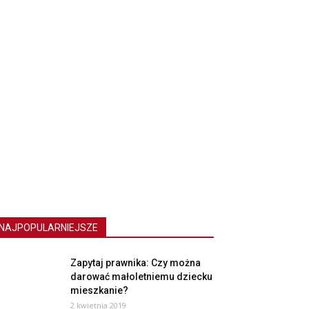
NAJPOPULARNIEJSZE
Zapytaj prawnika: Czy można
darować małoletniemu dziecku
mieszkanie?
2 kwietnia 2019