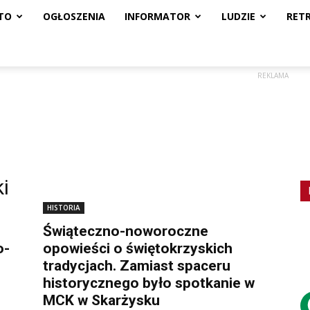
TO
OGŁOSZENIA
INFORMATOR
LUDZIE
RET
REKLAMA
i
HISTORIA
Świąteczno-noworoczne
o-
opowieści o świętokrzyskich
tradycjach. Zamiast spaceru
historycznego było spotkanie w
MCK w Skarżysku