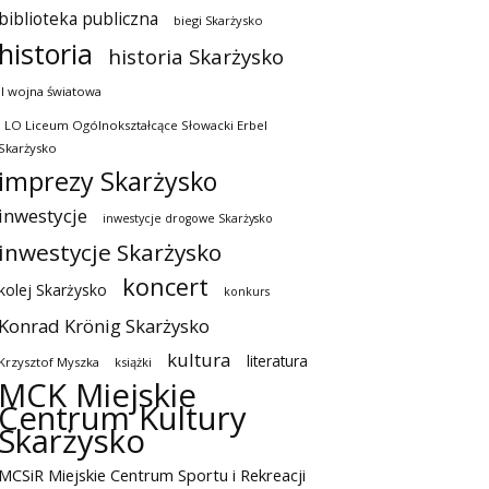
biblioteka publiczna
biegi Skarżysko
historia
historia Skarżysko
II wojna światowa
I LO Liceum Ogólnokształcące Słowacki Erbel
Skarżysko
imprezy Skarżysko
inwestycje
inwestycje drogowe Skarżysko
inwestycje Skarżysko
koncert
kolej Skarżysko
konkurs
Konrad Krönig Skarżysko
kultura
literatura
Krzysztof Myszka
książki
MCK Miejskie
Centrum Kultury
Skarżysko
MCSiR Miejskie Centrum Sportu i Rekreacji