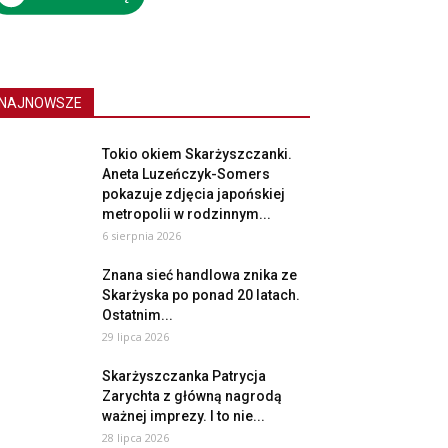
NAJNOWSZE
Tokio okiem Skarżyszczanki.
Aneta Luzeńczyk-Somers
pokazuje zdjęcia japońskiej
metropolii w rodzinnym...
6 sierpnia 2026
Znana sieć handlowa znika ze
Skarżyska po ponad 20 latach.
Ostatnim...
29 lipca 2026
Skarżyszczanka Patrycja
Zarychta z główną nagrodą
ważnej imprezy. I to nie...
28 lipca 2026