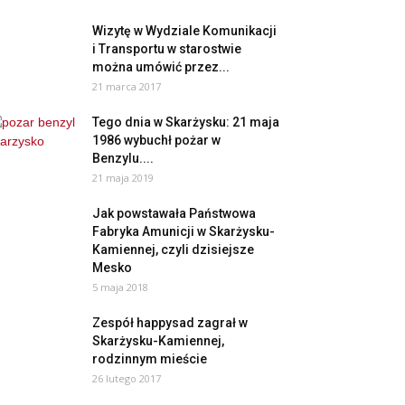
Wizytę w Wydziale Komunikacji
i Transportu w starostwie
można umówić przez...
21 marca 2017
Tego dnia w Skarżysku: 21 maja
1986 wybuchł pożar w
Benzylu....
21 maja 2019
Jak powstawała Państwowa
Fabryka Amunicji w Skarżysku-
Kamiennej, czyli dzisiejsze
Mesko
5 maja 2018
Zespół happysad zagrał w
Skarżysku-Kamiennej,
rodzinnym mieście
26 lutego 2017