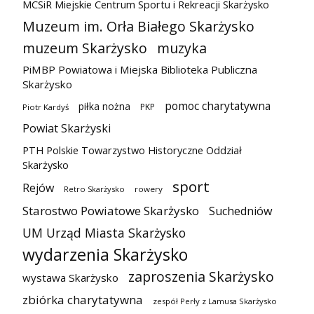
MCSiR Miejskie Centrum Sportu i Rekreacji Skarżysko
Muzeum im. Orła Białego Skarżysko
muzeum Skarżysko
muzyka
PiMBP Powiatowa i Miejska Biblioteka Publiczna
Skarżysko
pomoc charytatywna
piłka nożna
PKP
Piotr Kardyś
Powiat Skarżyski
PTH Polskie Towarzystwo Historyczne Oddział
Skarżysko
sport
Rejów
Retro Skarżysko
rowery
Starostwo Powiatowe Skarżysko
Suchedniów
UM Urząd Miasta Skarżysko
wydarzenia Skarżysko
zaproszenia Skarżysko
wystawa Skarżysko
zbiórka charytatywna
zespół Perły z Lamusa Skarżysko