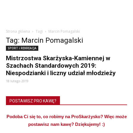
Strona główna
Tagi
Marcin Pomagalski
Tag: Marcin Pomagalski
SPORT i REKREACJA
Mistrzostwa Skarżyska-Kamiennej w
Szachach Standardowych 2019:
Niespodzianki i liczny udział młodzieży
18 lutego 2019
POSTAWISZ PRO KAWĘ?
Podoba Ci się to, co robimy na ProSkarżysko? Więc może
postawisz nam kawę? Dziękujemy! :)