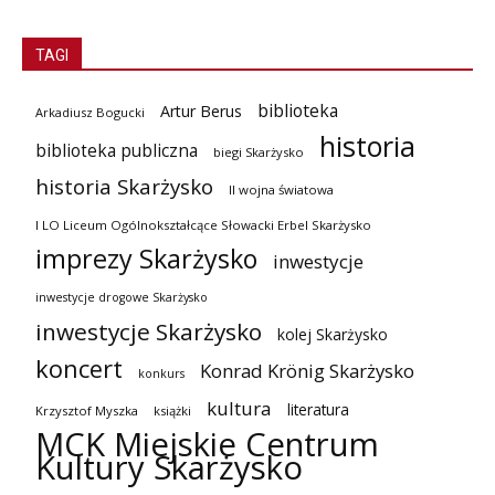
TAGI
biblioteka
Artur Berus
Arkadiusz Bogucki
historia
biblioteka publiczna
biegi Skarżysko
historia Skarżysko
II wojna światowa
I LO Liceum Ogólnokształcące Słowacki Erbel Skarżysko
imprezy Skarżysko
inwestycje
inwestycje drogowe Skarżysko
inwestycje Skarżysko
kolej Skarżysko
koncert
Konrad Krönig Skarżysko
konkurs
kultura
literatura
Krzysztof Myszka
książki
MCK Miejskie Centrum
Kultury Skarżysko