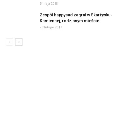
5 maja 2018
Zespół happysad zagrał w Skarżysku-
Kamiennej, rodzinnym mieście
26 lutego 2017