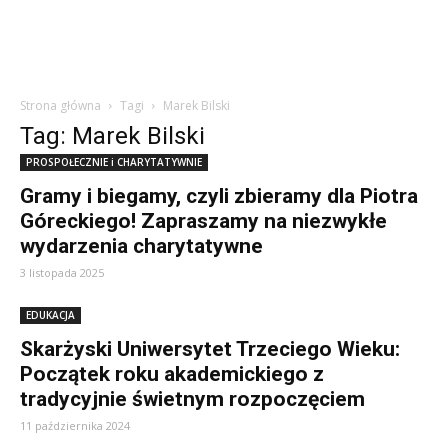
Strona główna
Tagi
Marek Bilski
Tag: Marek Bilski
PROSPOŁECZNIE i CHARYTATYWNIE
Gramy i biegamy, czyli zbieramy dla Piotra
Góreckiego! Zapraszamy na niezwykłe
wydarzenia charytatywne
3 listopada 2025
EDUKACJA
Skarżyski Uniwersytet Trzeciego Wieku:
Początek roku akademickiego z
tradycyjnie świetnym rozpoczęciem
11 października 2024