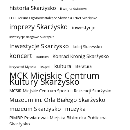
historia Skarżysko
II wojna światowa
I LO Liceum Ogólnokształcące Słowacki Erbel Skarżysko
imprezy Skarżysko
inwestycje
inwestycje drogowe Skarżysko
inwestycje Skarżysko
kolej Skarżysko
koncert
Konrad Krönig Skarżysko
konkurs
kultura
literatura
Krzysztof Myszka
książki
MCK Miejskie Centrum
Kultury Skarżysko
MCSiR Miejskie Centrum Sportu i Rekreacji Skarżysko
Muzeum im. Orła Białego Skarżysko
muzeum Skarżysko
muzyka
PiMBP Powiatowa i Miejska Biblioteka Publiczna
Skarżysko