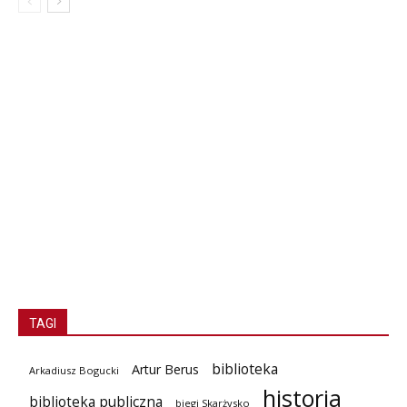
TAGI
biblioteka
Artur Berus
Arkadiusz Bogucki
historia
biblioteka publiczna
biegi Skarżysko