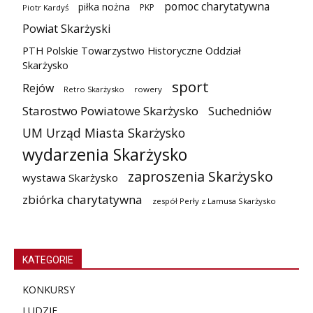
pomoc charytatywna
piłka nożna
PKP
Piotr Kardyś
Powiat Skarżyski
PTH Polskie Towarzystwo Historyczne Oddział
Skarżysko
sport
Rejów
Retro Skarżysko
rowery
Starostwo Powiatowe Skarżysko
Suchedniów
UM Urząd Miasta Skarżysko
wydarzenia Skarżysko
zaproszenia Skarżysko
wystawa Skarżysko
zbiórka charytatywna
zespół Perły z Lamusa Skarżysko
KATEGORIE
KONKURSY
LUDZIE