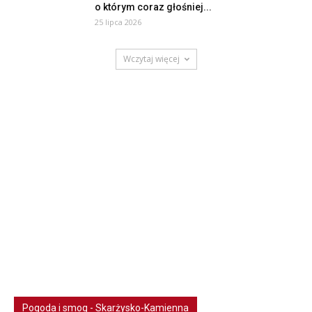
o którym coraz głośniej...
25 lipca 2026
Wczytaj więcej
Pogoda i smog - Skarżysko-Kamienna