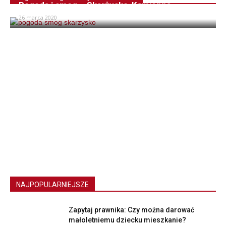
Pogoda i smog – Skarżysko-Kamienna
26 marca 2020
NAJPOPULARNIEJSZE
Zapytaj prawnika: Czy można darować
małoletniemu dziecku mieszkanie?