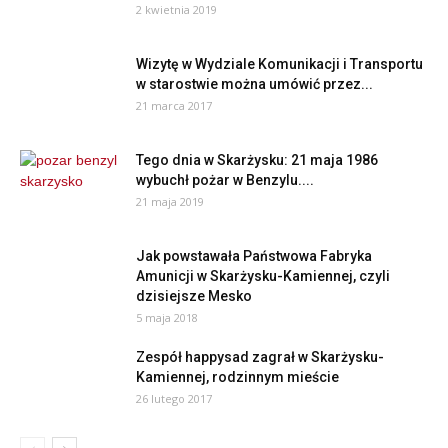
2 kwietnia 2019
Wizytę w Wydziale Komunikacji i Transportu
w starostwie można umówić przez...
21 marca 2017
Tego dnia w Skarżysku: 21 maja 1986
wybuchł pożar w Benzylu....
21 maja 2019
Jak powstawała Państwowa Fabryka
Amunicji w Skarżysku-Kamiennej, czyli
dzisiejsze Mesko
5 maja 2018
Zespół happysad zagrał w Skarżysku-
Kamiennej, rodzinnym mieście
26 lutego 2017