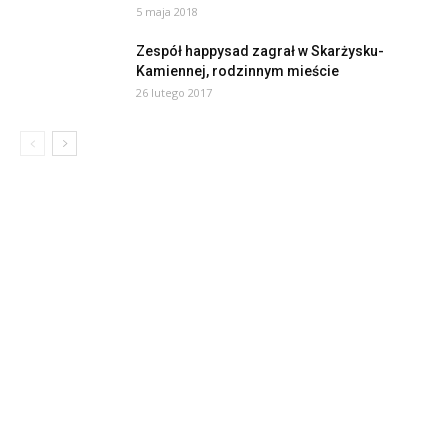
5 maja 2018
Zespół happysad zagrał w Skarżysku-
Kamiennej, rodzinnym mieście
26 lutego 2017