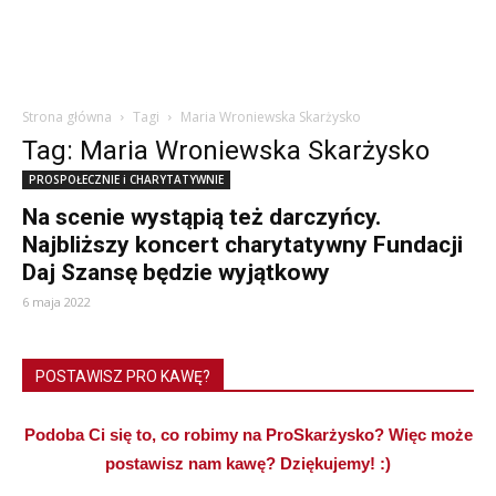
Strona główna
Tagi
Maria Wroniewska Skarżysko
Tag: Maria Wroniewska Skarżysko
PROSPOŁECZNIE i CHARYTATYWNIE
Na scenie wystąpią też darczyńcy.
Najbliższy koncert charytatywny Fundacji
Daj Szansę będzie wyjątkowy
6 maja 2022
POSTAWISZ PRO KAWĘ?
Podoba Ci się to, co robimy na ProSkarżysko? Więc może
postawisz nam kawę? Dziękujemy! :)