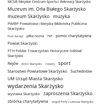
MCSiR Miejskie Centrum Sportu i Rekreacji Skarżysko
Muzeum im. Orła Białego Skarżysko
muzeum Skarżysko
muzyka
PiMBP Powiatowa i Miejska Biblioteka Publiczna
Skarżysko
pomoc charytatywna
piłka nożna
PKP
Piotr Kardyś
Powiat Skarżyski
PTH Polskie Towarzystwo Historyczne Oddział
Skarżysko
sport
Rejów
Retro Skarżysko
rowery
Starostwo Powiatowe Skarżysko
Suchedniów
UM Urząd Miasta Skarżysko
wydarzenia Skarżysko
zaproszenia Skarżysko
wystawa Skarżysko
zbiórka charytatywna
zespół Perły z Lamusa Skarżysko