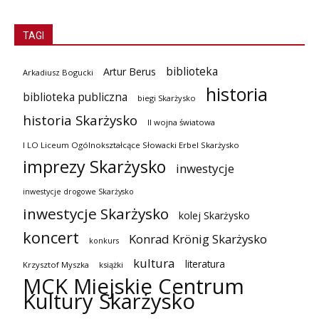
TAGI
biblioteka
Artur Berus
Arkadiusz Bogucki
historia
biblioteka publiczna
biegi Skarżysko
historia Skarżysko
II wojna światowa
I LO Liceum Ogólnokształcące Słowacki Erbel Skarżysko
imprezy Skarżysko
inwestycje
inwestycje drogowe Skarżysko
inwestycje Skarżysko
kolej Skarżysko
koncert
Konrad Krönig Skarżysko
konkurs
kultura
literatura
Krzysztof Myszka
książki
MCK Miejskie Centrum
Kultury Skarżysko