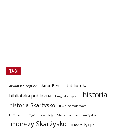
TAGI
biblioteka
Artur Berus
Arkadiusz Bogucki
historia
biblioteka publiczna
biegi Skarżysko
historia Skarżysko
II wojna światowa
I LO Liceum Ogólnokształcące Słowacki Erbel Skarżysko
imprezy Skarżysko
inwestycje