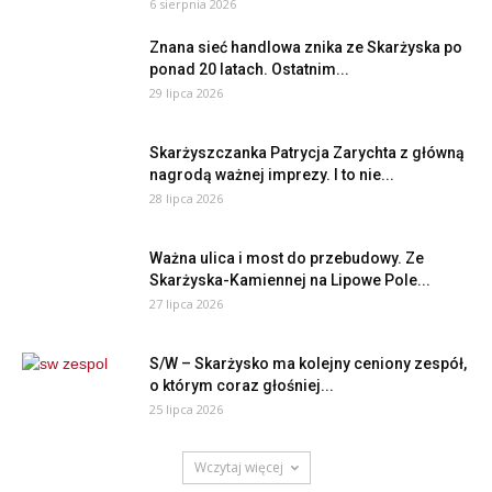
6 sierpnia 2026
Znana sieć handlowa znika ze Skarżyska po
ponad 20 latach. Ostatnim...
29 lipca 2026
Skarżyszczanka Patrycja Zarychta z główną
nagrodą ważnej imprezy. I to nie...
28 lipca 2026
Ważna ulica i most do przebudowy. Ze
Skarżyska-Kamiennej na Lipowe Pole...
27 lipca 2026
S/W – Skarżysko ma kolejny ceniony zespół,
o którym coraz głośniej...
25 lipca 2026
Wczytaj więcej