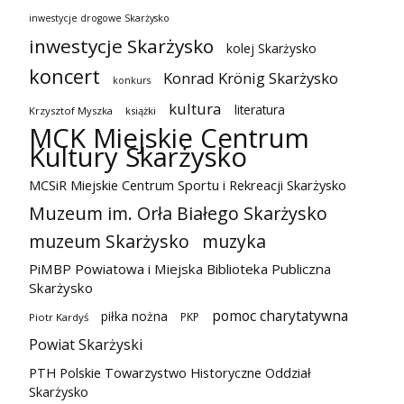
inwestycje drogowe Skarżysko
inwestycje Skarżysko
kolej Skarżysko
koncert
Konrad Krönig Skarżysko
konkurs
kultura
literatura
Krzysztof Myszka
książki
MCK Miejskie Centrum
Kultury Skarżysko
MCSiR Miejskie Centrum Sportu i Rekreacji Skarżysko
Muzeum im. Orła Białego Skarżysko
muzeum Skarżysko
muzyka
PiMBP Powiatowa i Miejska Biblioteka Publiczna
Skarżysko
pomoc charytatywna
piłka nożna
PKP
Piotr Kardyś
Powiat Skarżyski
PTH Polskie Towarzystwo Historyczne Oddział
Skarżysko