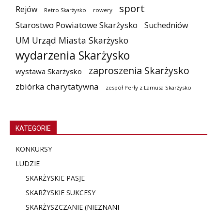
sport
Rejów
Retro Skarżysko
rowery
Starostwo Powiatowe Skarżysko
Suchedniów
UM Urząd Miasta Skarżysko
wydarzenia Skarżysko
zaproszenia Skarżysko
wystawa Skarżysko
zbiórka charytatywna
zespół Perły z Lamusa Skarżysko
KATEGORIE
KONKURSY
LUDZIE
SKARŻYSKIE PASJE
SKARŻYSKIE SUKCESY
SKARŻYSZCZANIE (NIE
ZNANI