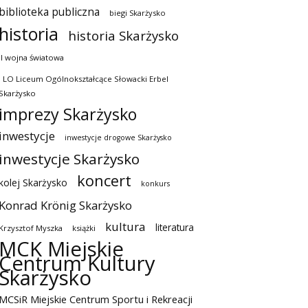
biblioteka publiczna
biegi Skarżysko
historia
historia Skarżysko
II wojna światowa
I LO Liceum Ogólnokształcące Słowacki Erbel
Skarżysko
imprezy Skarżysko
inwestycje
inwestycje drogowe Skarżysko
inwestycje Skarżysko
koncert
kolej Skarżysko
konkurs
Konrad Krönig Skarżysko
kultura
literatura
Krzysztof Myszka
książki
MCK Miejskie
Centrum Kultury
Skarżysko
MCSiR Miejskie Centrum Sportu i Rekreacji