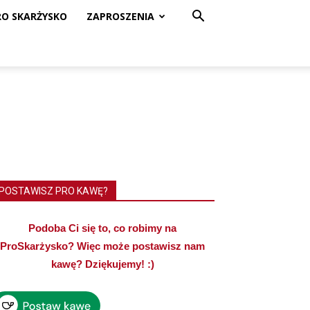
RO SKARŻYSKO
ZAPROSZENIA
POSTAWISZ PRO KAWĘ?
Podoba Ci się to, co robimy na
ProSkarżysko? Więc może postawisz nam
kawę? Dziękujemy! :)