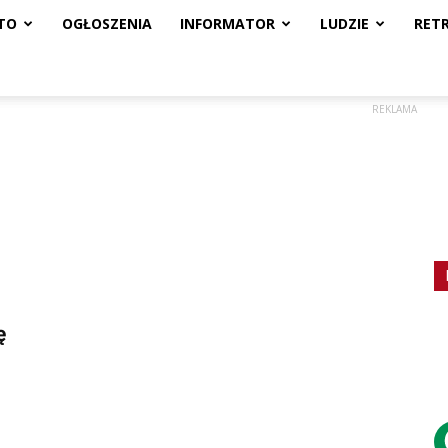
TO
OGŁOSZENIA
INFORMATOR
LUDZIE
RET
REKLAMA
ę