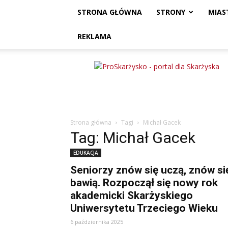
STRONA GŁÓWNA
STRONY
MIAS
REKLAMA
ProSkarżysko
Strona główna
Tagi
Michał Gacek
Tag: Michał Gacek
EDUKACJA
Seniorzy znów się uczą, znów si
bawią. Rozpoczął się nowy rok
akademicki Skarżyskiego
Uniwersytetu Trzeciego Wieku
6 października 2025