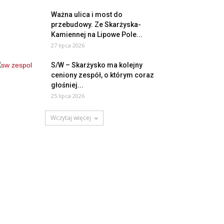
Ważna ulica i most do
przebudowy. Ze Skarżyska-
Kamiennej na Lipowe Pole...
27 lipca 2026
S/W – Skarżysko ma kolejny
ceniony zespół, o którym coraz
głośniej...
25 lipca 2026
Wczytaj więcej