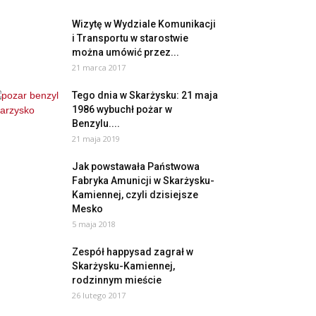
Wizytę w Wydziale Komunikacji
i Transportu w starostwie
można umówić przez...
21 marca 2017
Tego dnia w Skarżysku: 21 maja
1986 wybuchł pożar w
Benzylu....
21 maja 2019
Jak powstawała Państwowa
Fabryka Amunicji w Skarżysku-
Kamiennej, czyli dzisiejsze
Mesko
5 maja 2018
Zespół happysad zagrał w
Skarżysku-Kamiennej,
rodzinnym mieście
26 lutego 2017