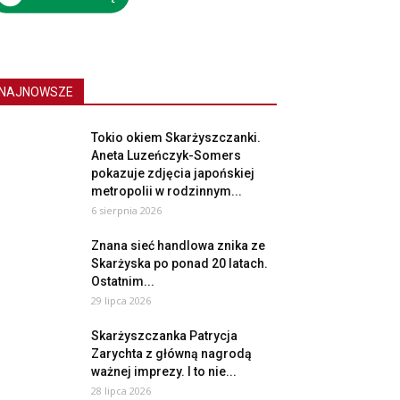
NAJNOWSZE
Tokio okiem Skarżyszczanki.
Aneta Luzeńczyk-Somers
pokazuje zdjęcia japońskiej
metropolii w rodzinnym...
6 sierpnia 2026
Znana sieć handlowa znika ze
Skarżyska po ponad 20 latach.
Ostatnim...
29 lipca 2026
Skarżyszczanka Patrycja
Zarychta z główną nagrodą
ważnej imprezy. I to nie...
28 lipca 2026