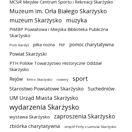
MCSiR Miejskie Centrum Sportu i Rekreacji Skarżysko
Muzeum im. Orła Białego Skarżysko
muzeum Skarżysko
muzyka
PiMBP Powiatowa i Miejska Biblioteka Publiczna
Skarżysko
pomoc charytatywna
piłka nożna
PKP
Piotr Kardyś
Powiat Skarżyski
PTH Polskie Towarzystwo Historyczne Oddział
Skarżysko
sport
Rejów
Retro Skarżysko
rowery
Starostwo Powiatowe Skarżysko
Suchedniów
UM Urząd Miasta Skarżysko
wydarzenia Skarżysko
zaproszenia Skarżysko
wystawa Skarżysko
zbiórka charytatywna
zespół Perły z Lamusa Skarżysko