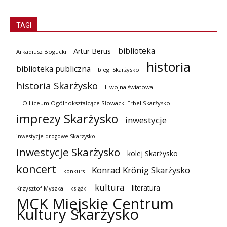
TAGI
biblioteka
Artur Berus
Arkadiusz Bogucki
historia
biblioteka publiczna
biegi Skarżysko
historia Skarżysko
II wojna światowa
I LO Liceum Ogólnokształcące Słowacki Erbel Skarżysko
imprezy Skarżysko
inwestycje
inwestycje drogowe Skarżysko
inwestycje Skarżysko
kolej Skarżysko
koncert
Konrad Krönig Skarżysko
konkurs
kultura
literatura
Krzysztof Myszka
książki
MCK Miejskie Centrum
Kultury Skarżysko