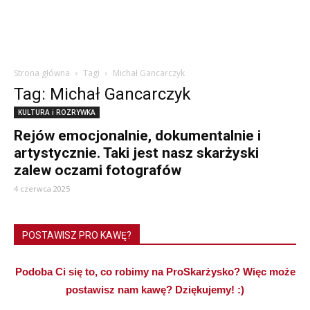
Strona główna
Tagi
Michał Gancarczyk
Tag: Michał Gancarczyk
KULTURA i ROZRYWKA
Rejów emocjonalnie, dokumentalnie i
artystycznie. Taki jest nasz skarżyski
zalew oczami fotografów
4 czerwca 2025
POSTAWISZ PRO KAWĘ?
Podoba Ci się to, co robimy na ProSkarżysko? Więc może
postawisz nam kawę? Dziękujemy! :)