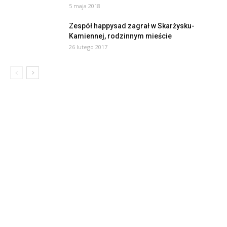
5 maja 2018
Zespół happysad zagrał w Skarżysku-
Kamiennej, rodzinnym mieście
26 lutego 2017