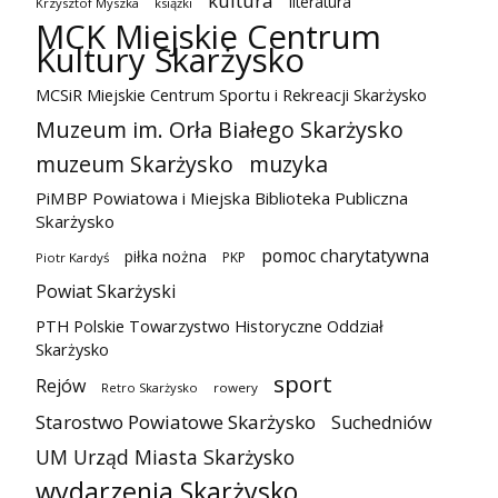
kultura
literatura
Krzysztof Myszka
książki
MCK Miejskie Centrum
Kultury Skarżysko
MCSiR Miejskie Centrum Sportu i Rekreacji Skarżysko
Muzeum im. Orła Białego Skarżysko
muzeum Skarżysko
muzyka
PiMBP Powiatowa i Miejska Biblioteka Publiczna
Skarżysko
pomoc charytatywna
piłka nożna
PKP
Piotr Kardyś
Powiat Skarżyski
PTH Polskie Towarzystwo Historyczne Oddział
Skarżysko
sport
Rejów
Retro Skarżysko
rowery
Starostwo Powiatowe Skarżysko
Suchedniów
UM Urząd Miasta Skarżysko
wydarzenia Skarżysko