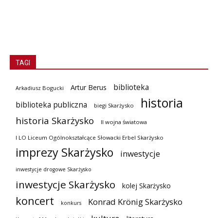
TAGI
biblioteka
Artur Berus
Arkadiusz Bogucki
historia
biblioteka publiczna
biegi Skarżysko
historia Skarżysko
II wojna światowa
I LO Liceum Ogólnokształcące Słowacki Erbel Skarżysko
imprezy Skarżysko
inwestycje
inwestycje drogowe Skarżysko
inwestycje Skarżysko
kolej Skarżysko
koncert
Konrad Krönig Skarżysko
konkurs