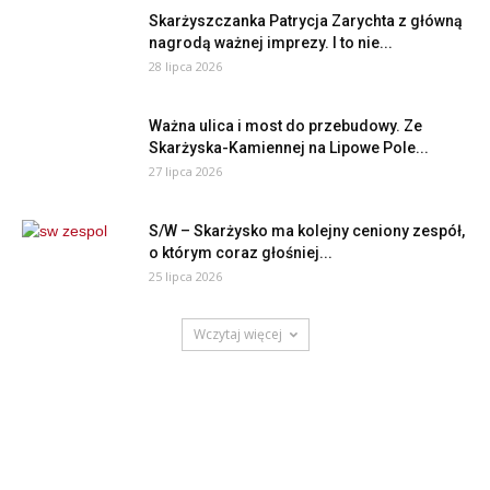
Skarżyszczanka Patrycja Zarychta z główną
nagrodą ważnej imprezy. I to nie...
28 lipca 2026
Ważna ulica i most do przebudowy. Ze
Skarżyska-Kamiennej na Lipowe Pole...
27 lipca 2026
S/W – Skarżysko ma kolejny ceniony zespół,
o którym coraz głośniej...
25 lipca 2026
Wczytaj więcej