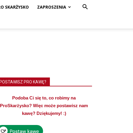
RO SKARŻYSKO
ZAPROSZENIA
POSTAWISZ PRO KAWĘ?
Podoba Ci się to, co robimy na
ProSkarżysko? Więc może postawisz nam
kawę? Dziękujemy! :)