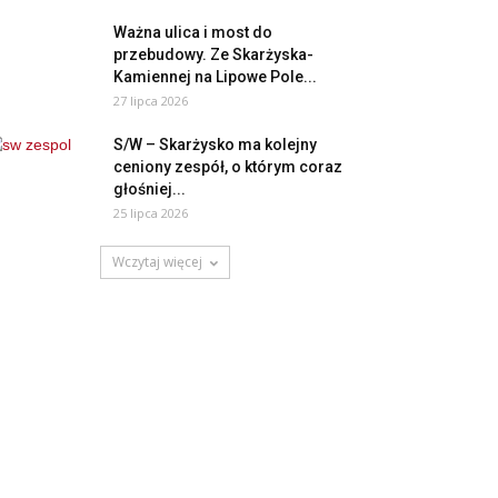
Ważna ulica i most do
przebudowy. Ze Skarżyska-
Kamiennej na Lipowe Pole...
27 lipca 2026
S/W – Skarżysko ma kolejny
ceniony zespół, o którym coraz
głośniej...
25 lipca 2026
Wczytaj więcej