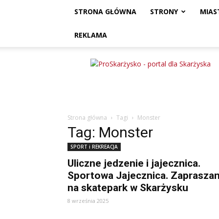
STRONA GŁÓWNA
STRONY
MIAS
REKLAMA
ProSkarżysko
Strona główna
Tagi
Monster
Tag: Monster
SPORT i REKREACJA
Uliczne jedzenie i jajecznica.
Sportowa Jajecznica. Zaprasza
na skatepark w Skarżysku
8 września 2025