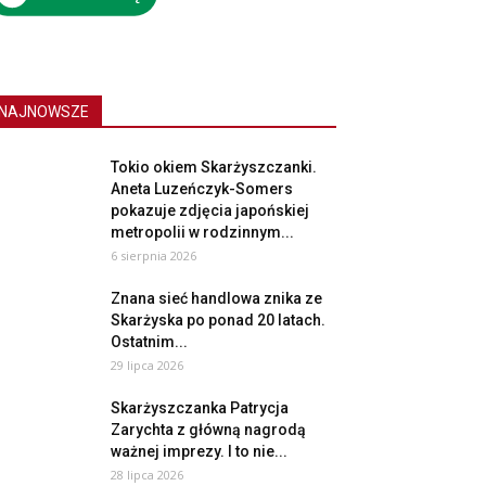
NAJNOWSZE
Tokio okiem Skarżyszczanki.
Aneta Luzeńczyk-Somers
pokazuje zdjęcia japońskiej
metropolii w rodzinnym...
6 sierpnia 2026
Znana sieć handlowa znika ze
Skarżyska po ponad 20 latach.
Ostatnim...
29 lipca 2026
Skarżyszczanka Patrycja
Zarychta z główną nagrodą
ważnej imprezy. I to nie...
28 lipca 2026