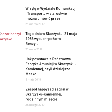
Wizytę w Wydziale Komunikacji
i Transportu w starostwie
można umówić przez...
21 marca 2017
Tego dnia w Skarżysku: 21 maja
1986 wybuchł pożar w
Benzylu....
21 maja 2019
Jak powstawała Państwowa
Fabryka Amunicji w Skarżysku-
Kamiennej, czyli dzisiejsze
Mesko
5 maja 2018
Zespół happysad zagrał w
Skarżysku-Kamiennej,
rodzinnym mieście
26 lutego 2017