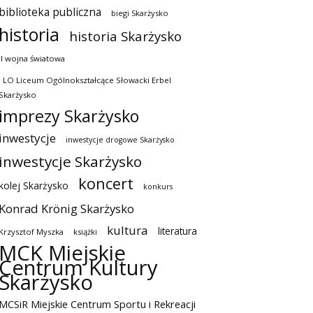
biblioteka publiczna
biegi Skarżysko
historia
historia Skarżysko
II wojna światowa
I LO Liceum Ogólnokształcące Słowacki Erbel
Skarżysko
imprezy Skarżysko
inwestycje
inwestycje drogowe Skarżysko
inwestycje Skarżysko
koncert
kolej Skarżysko
konkurs
Konrad Krönig Skarżysko
kultura
literatura
Krzysztof Myszka
książki
MCK Miejskie
Centrum Kultury
Skarżysko
MCSiR Miejskie Centrum Sportu i Rekreacji