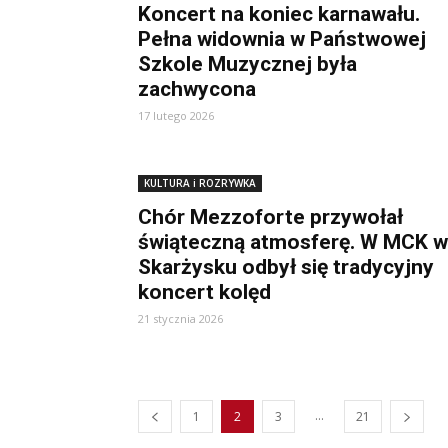
Koncert na koniec karnawału.
Pełna widownia w Państwowej
Szkole Muzycznej była
zachwycona
17 lutego 2026
KULTURA i ROZRYWKA
Chór Mezzoforte przywołał
świąteczną atmosferę. W MCK w
Skarżysku odbył się tradycyjny
koncert kolęd
21 stycznia 2026
...
1
2
3
21