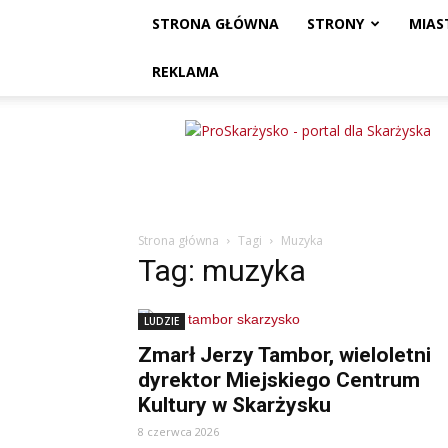
STRONA GŁÓWNA
STRONY
MIAS
REKLAMA
ProSkarżysko
Strona główna
Tagi
Muzyka
Tag: muzyka
LUDZIE
Zmarł Jerzy Tambor, wieloletni
dyrektor Miejskiego Centrum
Kultury w Skarżysku
8 czerwca 2026