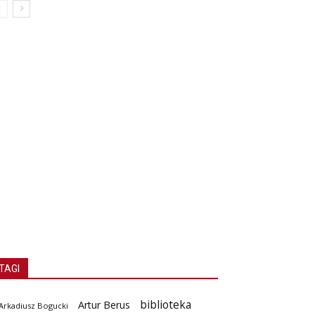
TAGI
biblioteka
Artur Berus
Arkadiusz Bogucki