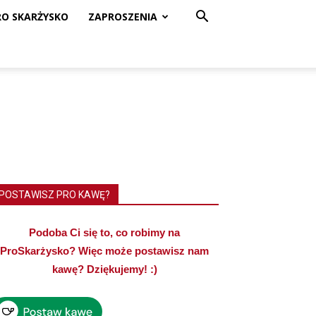
RO SKARŻYSKO
ZAPROSZENIA
POSTAWISZ PRO KAWĘ?
Podoba Ci się to, co robimy na
ProSkarżysko? Więc może postawisz nam
kawę? Dziękujemy! :)