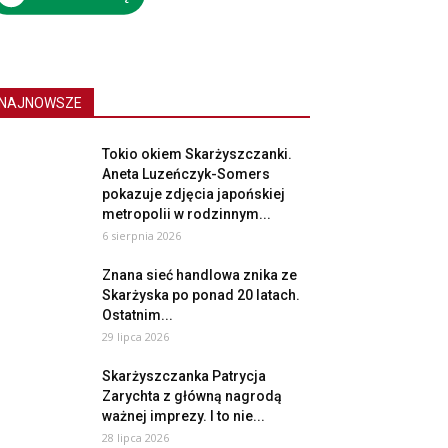
NAJNOWSZE
Tokio okiem Skarżyszczanki.
Aneta Luzeńczyk-Somers
pokazuje zdjęcia japońskiej
metropolii w rodzinnym...
6 sierpnia 2026
Znana sieć handlowa znika ze
Skarżyska po ponad 20 latach.
Ostatnim...
29 lipca 2026
Skarżyszczanka Patrycja
Zarychta z główną nagrodą
ważnej imprezy. I to nie...
28 lipca 2026