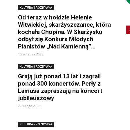
KULTURA i ROZRYWKA
Od teraz w hołdzie Helenie
Witwickiej, skarżyszczance, która
kochała Chopina. W Skarżysku
odbył się Konkurs Młodych
Pianistów „Nad Kamienną”...
15 kwietnia 2026
KULTURA i ROZRYWKA
Grają już ponad 13 lat i zagrali
ponad 300 koncertów. Perły z
Lamusa zapraszają na koncert
jubileuszowy
27 lutego 2026
KULTURA i ROZRYWKA