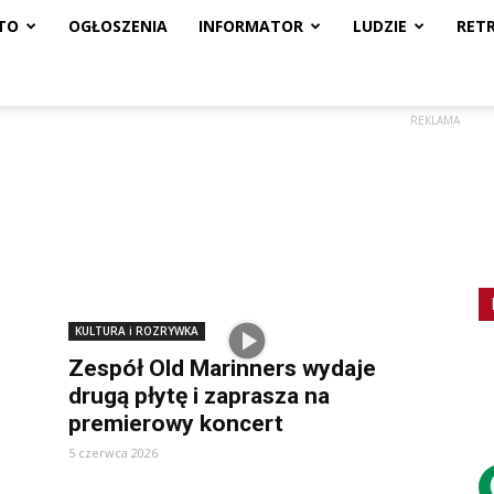
TO
OGŁOSZENIA
INFORMATOR
LUDZIE
RET
REKLAMA
KULTURA i ROZRYWKA
Zespół Old Marinners wydaje
drugą płytę i zaprasza na
premierowy koncert
5 czerwca 2026