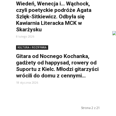
Wiedeń, Wenecja i… Wąchock,
czyli poetyckie podróże Agata
Szlęk-Sitkiewicz. Odbyła się
Kawiarnia Literacka MCK w
Skarżysku
8 lutego 2026
KULTURA i ROZRYWKA
Gitara od Nocnego Kochanka,
gadżety od happysad, rowery od
Suportu z Kielc. Młodzi gitarzyści
wrócili do domu z cennymi...
18 stycznia 2026
Strona 2 z 21