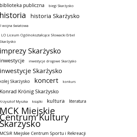
biblioteka publiczna
biegi Skarżysko
historia
historia Skarżysko
II wojna światowa
I LO Liceum Ogólnokształcące Słowacki Erbel
Skarżysko
imprezy Skarżysko
inwestycje
inwestycje drogowe Skarżysko
inwestycje Skarżysko
koncert
kolej Skarżysko
konkurs
Konrad Krönig Skarżysko
kultura
literatura
Krzysztof Myszka
książki
MCK Miejskie
Centrum Kultury
Skarżysko
MCSiR Miejskie Centrum Sportu i Rekreacji