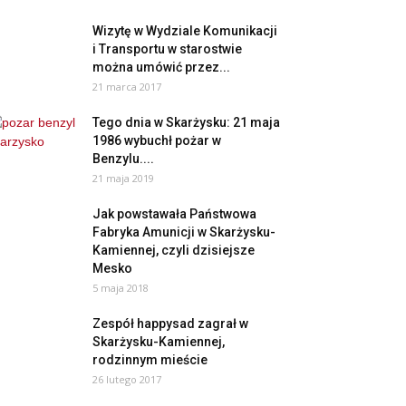
Wizytę w Wydziale Komunikacji
i Transportu w starostwie
można umówić przez...
21 marca 2017
Tego dnia w Skarżysku: 21 maja
1986 wybuchł pożar w
Benzylu....
21 maja 2019
Jak powstawała Państwowa
Fabryka Amunicji w Skarżysku-
Kamiennej, czyli dzisiejsze
Mesko
5 maja 2018
Zespół happysad zagrał w
Skarżysku-Kamiennej,
rodzinnym mieście
26 lutego 2017