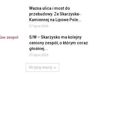
Ważna ulica i most do
przebudowy. Ze Skarżyska-
Kamiennej na Lipowe Pole...
27 lipca 2026
S/W – Skarżysko ma kolejny
ceniony zespół, o którym coraz
głośniej...
25 lipca 2026
Wczytaj więcej