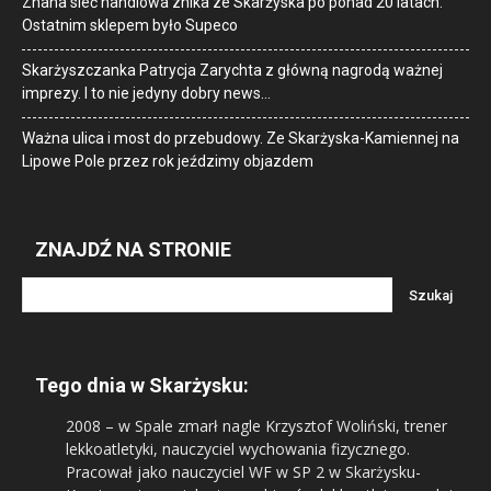
Znana sieć handlowa znika ze Skarżyska po ponad 20 latach.
Ostatnim sklepem było Supeco
Skarżyszczanka Patrycja Zarychta z główną nagrodą ważnej
imprezy. I to nie jedyny dobry news…
Ważna ulica i most do przebudowy. Ze Skarżyska-Kamiennej na
Lipowe Pole przez rok jeździmy objazdem
ZNAJDŹ NA STRONIE
Tego dnia w Skarżysku:
2008
– w Spale zmarł nagle Krzysztof Woliński, trener
lekkoatletyki, nauczyciel wychowania fizycznego.
Pracował jako nauczyciel WF w SP 2 w Skarżysku-