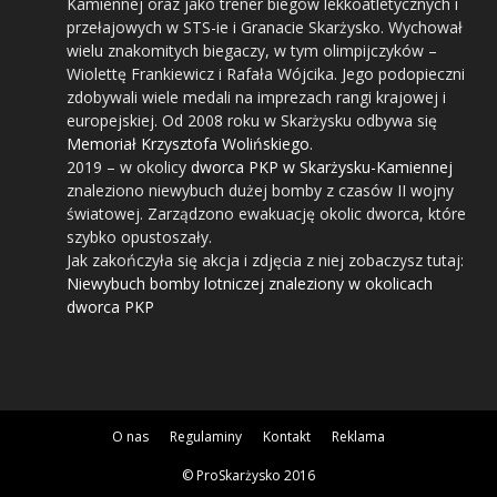
Kamiennej oraz jako trener biegów lekkoatletycznych i
przełajowych w STS-ie i Granacie Skarżysko. Wychował
wielu znakomitych biegaczy, w tym olimpijczyków –
Wiolettę Frankiewicz i Rafała Wójcika. Jego podopieczni
zdobywali wiele medali na imprezach rangi krajowej i
europejskiej. Od 2008 roku w Skarżysku odbywa się
Memoriał Krzysztofa Wolińskiego
.
2019
– w okolicy
dworca PKP w Skarżysku-Kamiennej
znaleziono niewybuch dużej bomby z czasów II wojny
światowej. Zarządzono ewakuację okolic dworca, które
szybko opustoszały.
Jak zakończyła się akcja i zdjęcia z niej zobaczysz tutaj:
Niewybuch bomby lotniczej znaleziony w okolicach
dworca PKP
O nas
Regulaminy
Kontakt
Reklama
© ProSkarżysko 2016