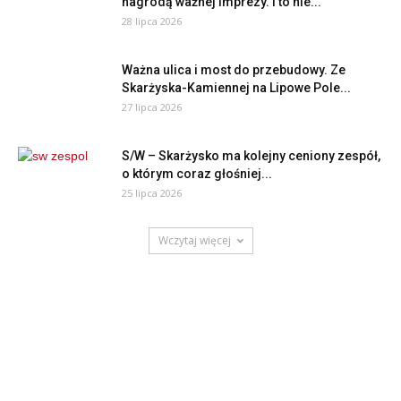
nagrodą ważnej imprezy. I to nie...
28 lipca 2026
Ważna ulica i most do przebudowy. Ze
Skarżyska-Kamiennej na Lipowe Pole...
27 lipca 2026
S/W – Skarżysko ma kolejny ceniony zespół,
o którym coraz głośniej...
25 lipca 2026
Wczytaj więcej