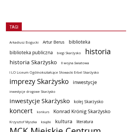
TAGI
biblioteka
Artur Berus
Arkadiusz Bogucki
historia
biblioteka publiczna
biegi Skarżysko
historia Skarżysko
II wojna światowa
I LO Liceum Ogólnokształcące Słowacki Erbel Skarżysko
imprezy Skarżysko
inwestycje
inwestycje drogowe Skarżysko
inwestycje Skarżysko
kolej Skarżysko
koncert
Konrad Krönig Skarżysko
konkurs
kultura
literatura
Krzysztof Myszka
książki
MCK Miejskie Centrum