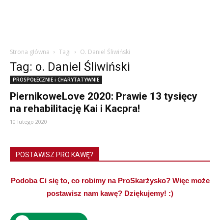
Strona główna
Tagi
O. Daniel Śliwiński
Tag: o. Daniel Śliwiński
PROSPOŁECZNIE i CHARYTATYWNIE
PiernikoweLove 2020: Prawie 13 tysięcy
na rehabilitację Kai i Kacpra!
10 lutego 2020
POSTAWISZ PRO KAWĘ?
Podoba Ci się to, co robimy na ProSkarżysko? Więc może
postawisz nam kawę? Dziękujemy! :)