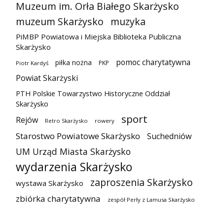
Muzeum im. Orła Białego Skarżysko
muzeum Skarżysko
muzyka
PiMBP Powiatowa i Miejska Biblioteka Publiczna
Skarżysko
pomoc charytatywna
piłka nożna
PKP
Piotr Kardyś
Powiat Skarżyski
PTH Polskie Towarzystwo Historyczne Oddział
Skarżysko
sport
Rejów
Retro Skarżysko
rowery
Starostwo Powiatowe Skarżysko
Suchedniów
UM Urząd Miasta Skarżysko
wydarzenia Skarżysko
zaproszenia Skarżysko
wystawa Skarżysko
zbiórka charytatywna
zespół Perły z Lamusa Skarżysko