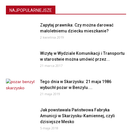
NAJPOPULARNIEJSZE
Zapytaj prawnika: Czy można darować
małoletniemu dziecku mieszkanie?
2 kwietnia 2019
Wizytę w Wydziale Komunikacji i Transportu
w starostwie można umówić przez...
21 marca 2017
Tego dnia w Skarżysku: 21 maja 1986
wybuchł pożar w Benzylu....
21 maja 2019
Jak powstawała Państwowa Fabryka
Amunicji w Skarżysku-Kamiennej, czyli
dzisiejsze Mesko
5 maja 2018