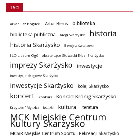
TAGI
biblioteka
Artur Berus
Arkadiusz Bogucki
historia
biblioteka publiczna
biegi Skarżysko
historia Skarżysko
II wojna światowa
I LO Liceum Ogólnokształcące Słowacki Erbel Skarżysko
imprezy Skarżysko
inwestycje
inwestycje drogowe Skarżysko
inwestycje Skarżysko
kolej Skarżysko
koncert
Konrad Krönig Skarżysko
konkurs
kultura
literatura
Krzysztof Myszka
książki
MCK Miejskie Centrum
Kultury Skarżysko
MCSiR Miejskie Centrum Sportu i Rekreacji Skarżysko