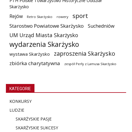
PTH Polskie Towarzystwo Historyczne Oddział
Skarżysko
sport
Rejów
Retro Skarżysko
rowery
Starostwo Powiatowe Skarżysko
Suchedniów
UM Urząd Miasta Skarżysko
wydarzenia Skarżysko
zaproszenia Skarżysko
wystawa Skarżysko
zbiórka charytatywna
zespół Perły z Lamusa Skarżysko
KATEGORIE
KONKURSY
LUDZIE
SKARŻYSKIE PASJE
SKARŻYSKIE SUKCESY