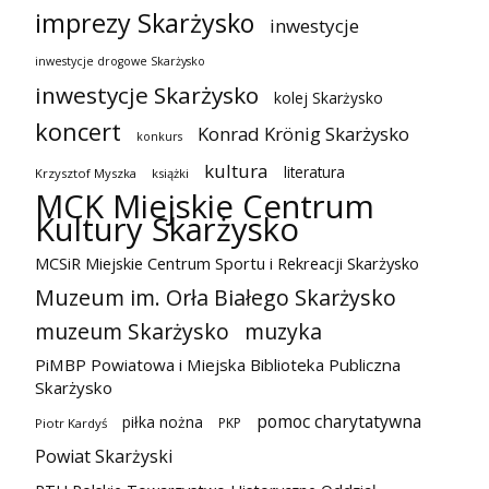
imprezy Skarżysko
inwestycje
inwestycje drogowe Skarżysko
inwestycje Skarżysko
kolej Skarżysko
koncert
Konrad Krönig Skarżysko
konkurs
kultura
literatura
Krzysztof Myszka
książki
MCK Miejskie Centrum
Kultury Skarżysko
MCSiR Miejskie Centrum Sportu i Rekreacji Skarżysko
Muzeum im. Orła Białego Skarżysko
muzeum Skarżysko
muzyka
PiMBP Powiatowa i Miejska Biblioteka Publiczna
Skarżysko
pomoc charytatywna
piłka nożna
PKP
Piotr Kardyś
Powiat Skarżyski