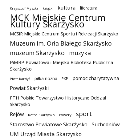
kultura
literatura
Krzysztof Myszka
książki
MCK Miejskie Centrum
Kultury Skarżysko
MCSiR Miejskie Centrum Sportu i Rekreacji Skarżysko
Muzeum im. Orła Białego Skarżysko
muzeum Skarżysko
muzyka
PiMBP Powiatowa i Miejska Biblioteka Publiczna
Skarżysko
pomoc charytatywna
piłka nożna
PKP
Piotr Kardyś
Powiat Skarżyski
PTH Polskie Towarzystwo Historyczne Oddział
Skarżysko
sport
Rejów
Retro Skarżysko
rowery
Starostwo Powiatowe Skarżysko
Suchedniów
UM Urząd Miasta Skarżysko