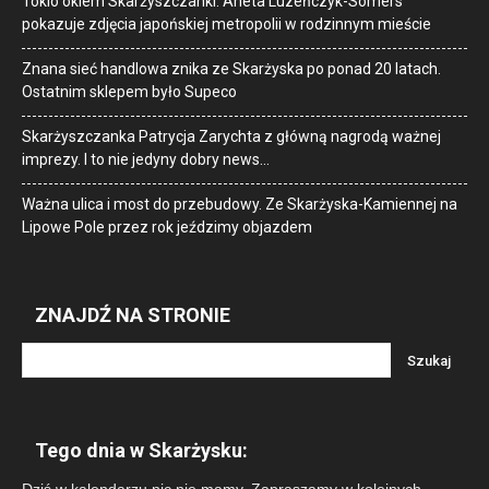
Tokio okiem Skarżyszczanki. Aneta Luzeńczyk-Somers
pokazuje zdjęcia japońskiej metropolii w rodzinnym mieście
Znana sieć handlowa znika ze Skarżyska po ponad 20 latach.
Ostatnim sklepem było Supeco
Skarżyszczanka Patrycja Zarychta z główną nagrodą ważnej
imprezy. I to nie jedyny dobry news…
Ważna ulica i most do przebudowy. Ze Skarżyska-Kamiennej na
Lipowe Pole przez rok jeździmy objazdem
ZNAJDŹ NA STRONIE
Tego dnia w Skarżysku: