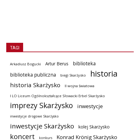
TAGI
biblioteka
Artur Berus
Arkadiusz Bogucki
historia
biblioteka publiczna
biegi Skarżysko
historia Skarżysko
II wojna światowa
I LO Liceum Ogólnokształcące Słowacki Erbel Skarżysko
imprezy Skarżysko
inwestycje
inwestycje drogowe Skarżysko
inwestycje Skarżysko
kolej Skarżysko
koncert
Konrad Krönig Skarżysko
konkurs