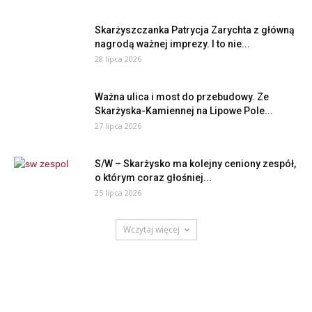
Skarżyszczanka Patrycja Zarychta z główną
nagrodą ważnej imprezy. I to nie...
28 lipca 2026
Ważna ulica i most do przebudowy. Ze
Skarżyska-Kamiennej na Lipowe Pole...
27 lipca 2026
S/W – Skarżysko ma kolejny ceniony zespół,
o którym coraz głośniej...
25 lipca 2026
Wczytaj więcej