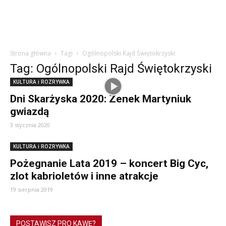
Strona główna
Tagi
Ogólnopolski Rajd Świętokrzyski
Tag: Ogólnopolski Rajd Świętokrzyski
KULTURA i ROZRYWKA
Dni Skarżyska 2020: Zenek Martyniuk
gwiazdą
3 stycznia 2020
KULTURA i ROZRYWKA
Pożegnanie Lata 2019 – koncert Big Cyc,
zlot kabrioletów i inne atrakcje
19 sierpnia 2019
POSTAWISZ PRO KAWĘ?