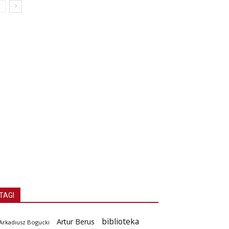
TAGI
biblioteka
Artur Berus
Arkadiusz Bogucki