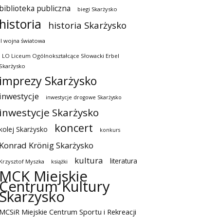
biblioteka publiczna
biegi Skarżysko
historia
historia Skarżysko
II wojna światowa
I LO Liceum Ogólnokształcące Słowacki Erbel
Skarżysko
imprezy Skarżysko
inwestycje
inwestycje drogowe Skarżysko
inwestycje Skarżysko
koncert
kolej Skarżysko
konkurs
Konrad Krönig Skarżysko
kultura
literatura
Krzysztof Myszka
książki
MCK Miejskie
Centrum Kultury
Skarżysko
MCSiR Miejskie Centrum Sportu i Rekreacji