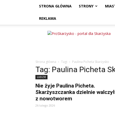
STRONA GŁÓWNA
STRONY
MIAS
REKLAMA
ProSkarżysko
Strona główna
Tagi
Paulina Picheta Skarżysko
Tag: Paulina Picheta S
LUDZIE
Nie żyje Paulina Picheta.
Skarżyszczanka dzielnie walczył
z nowotworem
26 lutego 2026