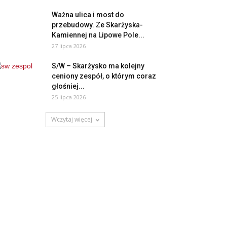
Ważna ulica i most do
przebudowy. Ze Skarżyska-
Kamiennej na Lipowe Pole...
27 lipca 2026
S/W – Skarżysko ma kolejny
ceniony zespół, o którym coraz
głośniej...
25 lipca 2026
Wczytaj więcej