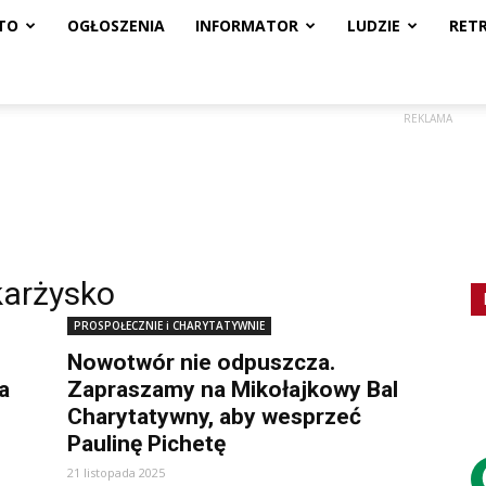
TO
OGŁOSZENIA
INFORMATOR
LUDZIE
RET
REKLAMA
karżysko
PROSPOŁECZNIE i CHARYTATYWNIE
Nowotwór nie odpuszcza.
a
Zapraszamy na Mikołajkowy Bal
Charytatywny, aby wesprzeć
Paulinę Pichetę
21 listopada 2025