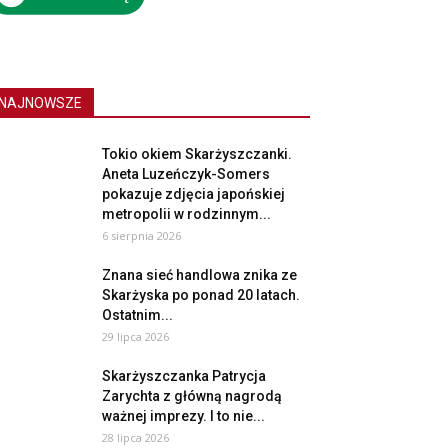
NAJNOWSZE
Tokio okiem Skarżyszczanki.
Aneta Luzeńczyk-Somers
pokazuje zdjęcia japońskiej
metropolii w rodzinnym...
6 sierpnia 2026
Znana sieć handlowa znika ze
Skarżyska po ponad 20 latach.
Ostatnim...
29 lipca 2026
Skarżyszczanka Patrycja
Zarychta z główną nagrodą
ważnej imprezy. I to nie...
28 lipca 2026