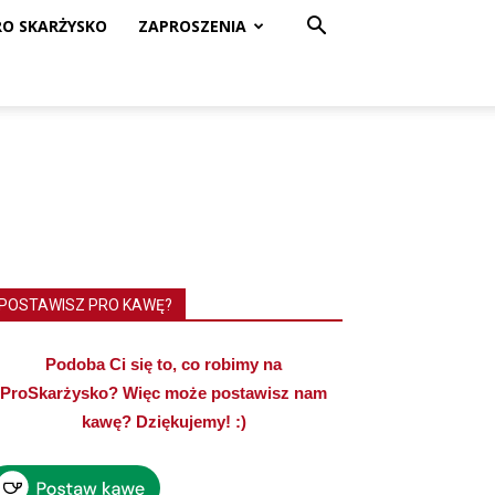
RO SKARŻYSKO
ZAPROSZENIA
POSTAWISZ PRO KAWĘ?
Podoba Ci się to, co robimy na
ProSkarżysko? Więc może postawisz nam
kawę? Dziękujemy! :)