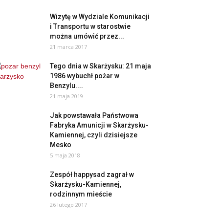
Wizytę w Wydziale Komunikacji
i Transportu w starostwie
można umówić przez...
21 marca 2017
Tego dnia w Skarżysku: 21 maja
1986 wybuchł pożar w
Benzylu....
21 maja 2019
Jak powstawała Państwowa
Fabryka Amunicji w Skarżysku-
Kamiennej, czyli dzisiejsze
Mesko
5 maja 2018
Zespół happysad zagrał w
Skarżysku-Kamiennej,
rodzinnym mieście
26 lutego 2017