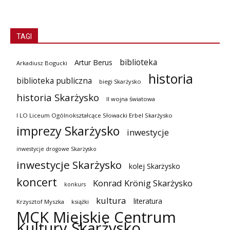
TAGI
biblioteka
Artur Berus
Arkadiusz Bogucki
historia
biblioteka publiczna
biegi Skarżysko
historia Skarżysko
II wojna światowa
I LO Liceum Ogólnokształcące Słowacki Erbel Skarżysko
imprezy Skarżysko
inwestycje
inwestycje drogowe Skarżysko
inwestycje Skarżysko
kolej Skarżysko
koncert
Konrad Krönig Skarżysko
konkurs
kultura
literatura
Krzysztof Myszka
książki
MCK Miejskie Centrum
Kultury Skarżysko