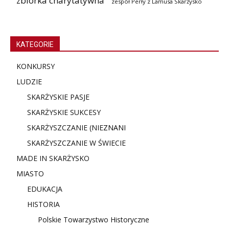
zbiórka charytatywna
zespół Perły z Lamusa Skarżysko
KATEGORIE
KONKURSY
LUDZIE
SKARŻYSKIE PASJE
SKARŻYSKIE SUKCESY
SKARŻYSZCZANIE (NIE
ZNANI
SKARŻYSZCZANIE W ŚWIECIE
MADE IN SKARŻYSKO
MIASTO
EDUKACJA
HISTORIA
Polskie Towarzystwo Historyczne