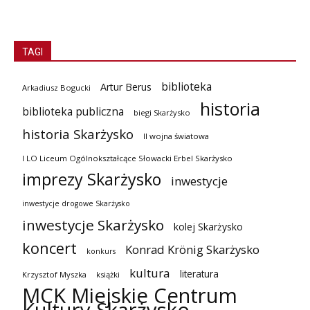
TAGI
biblioteka
Artur Berus
Arkadiusz Bogucki
historia
biblioteka publiczna
biegi Skarżysko
historia Skarżysko
II wojna światowa
I LO Liceum Ogólnokształcące Słowacki Erbel Skarżysko
imprezy Skarżysko
inwestycje
inwestycje drogowe Skarżysko
inwestycje Skarżysko
kolej Skarżysko
koncert
Konrad Krönig Skarżysko
konkurs
kultura
literatura
Krzysztof Myszka
książki
MCK Miejskie Centrum