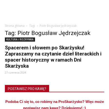
Strona główna
Tagi
Piotr Bogusław Jędrzejczak
Tag: Piotr Bogusław Jędrzejczak
KULTURA i ROZRYWKA
Spacerem i słowem po Skarżysku!
Zapraszamy na czytanie dzieł literackich i
spacer historyczny w ramach Dni
Skarżyska
27 czerwca 2024
POSTAWISZ PRO KAWĘ?
Podoba Ci się to, co robimy na ProSkarżysko? Więc może
postawisz nam kawę? Dziękujemy! :)