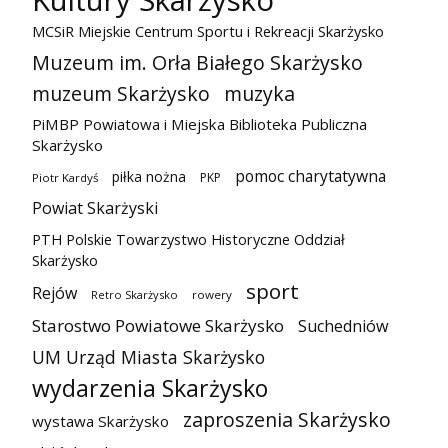
Kultury Skarżysko
MCSiR Miejskie Centrum Sportu i Rekreacji Skarżysko
Muzeum im. Orła Białego Skarżysko
muzeum Skarżysko
muzyka
PiMBP Powiatowa i Miejska Biblioteka Publiczna
Skarżysko
pomoc charytatywna
piłka nożna
PKP
Piotr Kardyś
Powiat Skarżyski
PTH Polskie Towarzystwo Historyczne Oddział
Skarżysko
sport
Rejów
Retro Skarżysko
rowery
Starostwo Powiatowe Skarżysko
Suchedniów
UM Urząd Miasta Skarżysko
wydarzenia Skarżysko
zaproszenia Skarżysko
wystawa Skarżysko