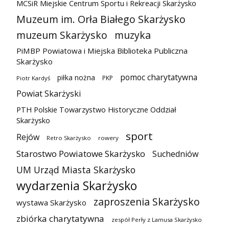
MCSiR Miejskie Centrum Sportu i Rekreacji Skarżysko
Muzeum im. Orła Białego Skarżysko
muzeum Skarżysko
muzyka
PiMBP Powiatowa i Miejska Biblioteka Publiczna
Skarżysko
pomoc charytatywna
piłka nożna
PKP
Piotr Kardyś
Powiat Skarżyski
PTH Polskie Towarzystwo Historyczne Oddział
Skarżysko
sport
Rejów
Retro Skarżysko
rowery
Starostwo Powiatowe Skarżysko
Suchedniów
UM Urząd Miasta Skarżysko
wydarzenia Skarżysko
zaproszenia Skarżysko
wystawa Skarżysko
zbiórka charytatywna
zespół Perły z Lamusa Skarżysko