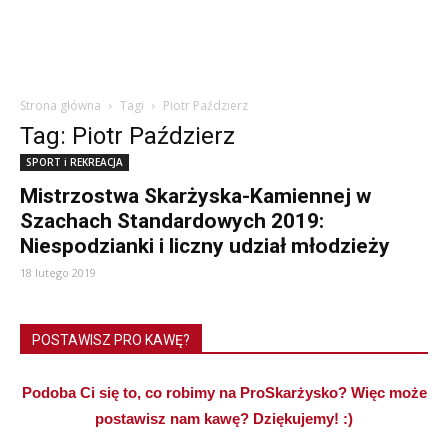
Strona główna
Tagi
Piotr Paździerz
Tag: Piotr Paździerz
SPORT i REKREACJA
Mistrzostwa Skarżyska-Kamiennej w
Szachach Standardowych 2019:
Niespodzianki i liczny udział młodzieży
18 lutego 2019
POSTAWISZ PRO KAWĘ?
Podoba Ci się to, co robimy na ProSkarżysko? Więc może
postawisz nam kawę? Dziękujemy! :)