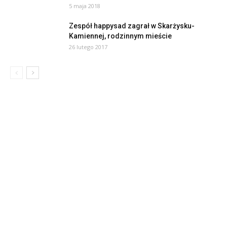
5 maja 2018
Zespół happysad zagrał w Skarżysku-
Kamiennej, rodzinnym mieście
26 lutego 2017