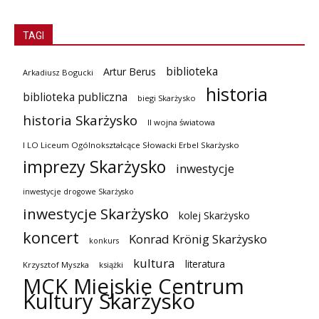
TAGI
biblioteka
Artur Berus
Arkadiusz Bogucki
historia
biblioteka publiczna
biegi Skarżysko
historia Skarżysko
II wojna światowa
I LO Liceum Ogólnokształcące Słowacki Erbel Skarżysko
imprezy Skarżysko
inwestycje
inwestycje drogowe Skarżysko
inwestycje Skarżysko
kolej Skarżysko
koncert
Konrad Krönig Skarżysko
konkurs
kultura
literatura
Krzysztof Myszka
książki
MCK Miejskie Centrum
Kultury Skarżysko