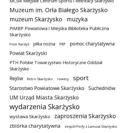
MCSiR Miejskie Centrum Sportu i Rekreacji Skarżysko
Muzeum im. Orła Białego Skarżysko
muzeum Skarżysko
muzyka
PiMBP Powiatowa i Miejska Biblioteka Publiczna
Skarżysko
pomoc charytatywna
piłka nożna
PKP
Piotr Kardyś
Powiat Skarżyski
PTH Polskie Towarzystwo Historyczne Oddział
Skarżysko
sport
Rejów
Retro Skarżysko
rowery
Starostwo Powiatowe Skarżysko
Suchedniów
UM Urząd Miasta Skarżysko
wydarzenia Skarżysko
zaproszenia Skarżysko
wystawa Skarżysko
zbiórka charytatywna
zespół Perły z Lamusa Skarżysko