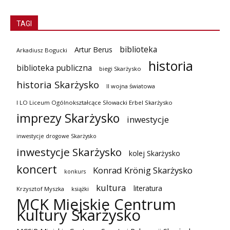
TAGI
biblioteka
Artur Berus
Arkadiusz Bogucki
historia
biblioteka publiczna
biegi Skarżysko
historia Skarżysko
II wojna światowa
I LO Liceum Ogólnokształcące Słowacki Erbel Skarżysko
imprezy Skarżysko
inwestycje
inwestycje drogowe Skarżysko
inwestycje Skarżysko
kolej Skarżysko
koncert
Konrad Krönig Skarżysko
konkurs
kultura
literatura
Krzysztof Myszka
książki
MCK Miejskie Centrum
Kultury Skarżysko