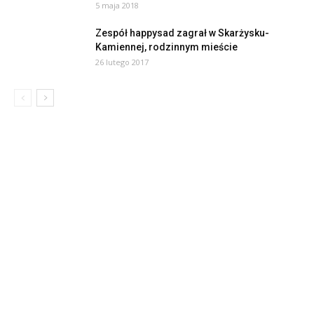
5 maja 2018
Zespół happysad zagrał w Skarżysku-
Kamiennej, rodzinnym mieście
26 lutego 2017