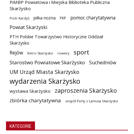
PiMBP Powiatowa i Miejska Biblioteka Publiczna
Skarżysko
pomoc charytatywna
piłka nożna
PKP
Piotr Kardyś
Powiat Skarżyski
PTH Polskie Towarzystwo Historyczne Oddział
Skarżysko
sport
Rejów
Retro Skarżysko
rowery
Starostwo Powiatowe Skarżysko
Suchedniów
UM Urząd Miasta Skarżysko
wydarzenia Skarżysko
zaproszenia Skarżysko
wystawa Skarżysko
zbiórka charytatywna
zespół Perły z Lamusa Skarżysko
KATEGORIE