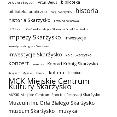
biblioteka
Artur Berus
Arkadiusz Bogucki
historia
biblioteka publiczna
biegi Skarżysko
historia Skarżysko
II wojna światowa
I LO Liceum Ogólnokształcące Słowacki Erbel Skarżysko
imprezy Skarżysko
inwestycje
inwestycje drogowe Skarżysko
inwestycje Skarżysko
kolej Skarżysko
koncert
Konrad Krönig Skarżysko
konkurs
kultura
literatura
Krzysztof Myszka
książki
MCK Miejskie Centrum
Kultury Skarżysko
MCSiR Miejskie Centrum Sportu i Rekreacji Skarżysko
Muzeum im. Orła Białego Skarżysko
muzeum Skarżysko
muzyka