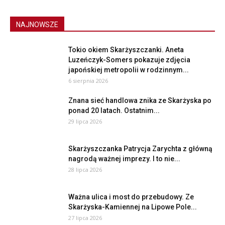
NAJNOWSZE
Tokio okiem Skarżyszczanki. Aneta
Luzeńczyk-Somers pokazuje zdjęcia
japońskiej metropolii w rodzinnym...
6 sierpnia 2026
Znana sieć handlowa znika ze Skarżyska po
ponad 20 latach. Ostatnim...
29 lipca 2026
Skarżyszczanka Patrycja Zarychta z główną
nagrodą ważnej imprezy. I to nie...
28 lipca 2026
Ważna ulica i most do przebudowy. Ze
Skarżyska-Kamiennej na Lipowe Pole...
27 lipca 2026