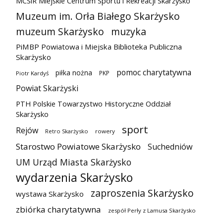
MCSiR Miejskie Centrum Sportu i Rekreacji Skarżysko
Muzeum im. Orła Białego Skarżysko
muzeum Skarżysko
muzyka
PiMBP Powiatowa i Miejska Biblioteka Publiczna
Skarżysko
pomoc charytatywna
piłka nożna
PKP
Piotr Kardyś
Powiat Skarżyski
PTH Polskie Towarzystwo Historyczne Oddział
Skarżysko
sport
Rejów
Retro Skarżysko
rowery
Starostwo Powiatowe Skarżysko
Suchedniów
UM Urząd Miasta Skarżysko
wydarzenia Skarżysko
zaproszenia Skarżysko
wystawa Skarżysko
zbiórka charytatywna
zespół Perły z Lamusa Skarżysko