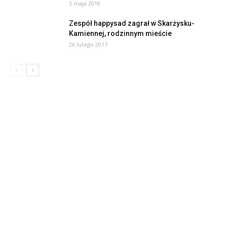
5 maja 2018
Zespół happysad zagrał w Skarżysku-
Kamiennej, rodzinnym mieście
26 lutego 2017