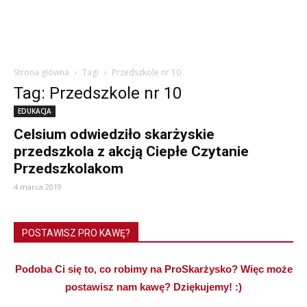
Strona główna
Tagi
Przedszkole nr 10
Tag: Przedszkole nr 10
EDUKACJA
Celsium odwiedziło skarżyskie
przedszkola z akcją Ciepłe Czytanie
Przedszkolakom
4 marca 2019
POSTAWISZ PRO KAWĘ?
Podoba Ci się to, co robimy na ProSkarżysko? Więc może
postawisz nam kawę? Dziękujemy! :)