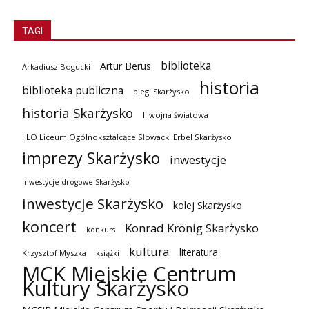
TAGI
biblioteka
Artur Berus
Arkadiusz Bogucki
historia
biblioteka publiczna
biegi Skarżysko
historia Skarżysko
II wojna światowa
I LO Liceum Ogólnokształcące Słowacki Erbel Skarżysko
imprezy Skarżysko
inwestycje
inwestycje drogowe Skarżysko
inwestycje Skarżysko
kolej Skarżysko
koncert
Konrad Krönig Skarżysko
konkurs
kultura
literatura
Krzysztof Myszka
książki
MCK Miejskie Centrum
Kultury Skarżysko