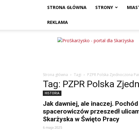
STRONA GŁÓWNA
STRONY
MIAS
REKLAMA
ProSkarżysko
Strona główna
Tagi
PZPR Polska Zjednoczona Par
Tag: PZPR Polska Zjed
HISTORIA
Jak dawniej, ale inaczej. Pochód
spacerowiczów przeszedł ulicam
Skarżyska w Święto Pracy
6 maja 2025