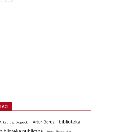
TAGI
biblioteka
Artur Berus
Arkadiusz Bogucki
biblioteka publiczna
biegi Skarżysko