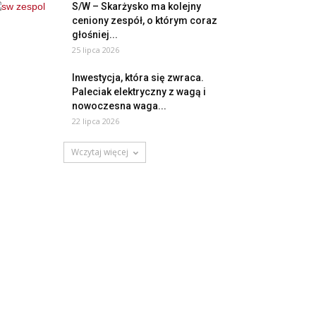
S/W – Skarżysko ma kolejny
ceniony zespół, o którym coraz
głośniej...
25 lipca 2026
Inwestycja, która się zwraca.
Paleciak elektryczny z wagą i
nowoczesna waga...
22 lipca 2026
Wczytaj więcej