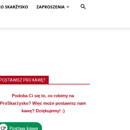
RO SKARŻYSKO
ZAPROSZENIA
POSTAWISZ PRO KAWĘ?
Podoba Ci się to, co robimy na
ProSkarżysko? Więc może postawisz nam
kawę? Dziękujemy! :)