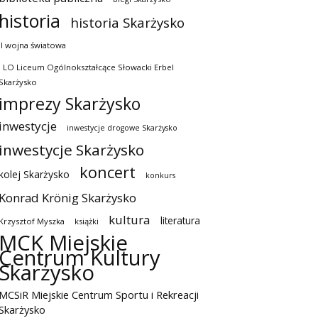
historia
historia Skarżysko
II wojna światowa
I LO Liceum Ogólnokształcące Słowacki Erbel
Skarżysko
imprezy Skarżysko
inwestycje
inwestycje drogowe Skarżysko
inwestycje Skarżysko
koncert
kolej Skarżysko
konkurs
Konrad Krönig Skarżysko
kultura
literatura
Krzysztof Myszka
książki
MCK Miejskie
Centrum Kultury
Skarżysko
MCSiR Miejskie Centrum Sportu i Rekreacji
Skarżysko