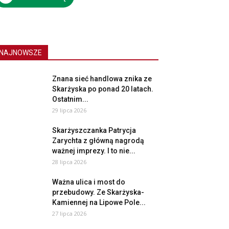
NAJNOWSZE
Znana sieć handlowa znika ze
Skarżyska po ponad 20 latach.
Ostatnim...
29 lipca 2026
Skarżyszczanka Patrycja
Zarychta z główną nagrodą
ważnej imprezy. I to nie...
28 lipca 2026
Ważna ulica i most do
przebudowy. Ze Skarżyska-
Kamiennej na Lipowe Pole...
27 lipca 2026