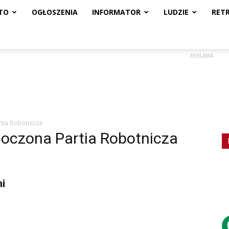
TO
OGŁOSZENIA
INFORMATOR
LUDZIE
RET
REKLAMA
tia Robotnicza
noczona Partia Robotnicza
i