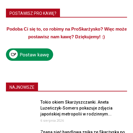
POSTAWISZ PRO KAWĘ?
Podoba Ci się to, co robimy na ProSkarżysko? Więc może
postawisz nam kawę? Dziękujemy! :)
NAJNOWSZE
Tokio okiem Skarżyszczanki. Aneta
Luzeńczyk-Somers pokazuje zdjęcia
japońskiej metropolii w rodzinnym...
6 sierpnia 2026
Znana sieć handlowa znika ze Skarżyska po