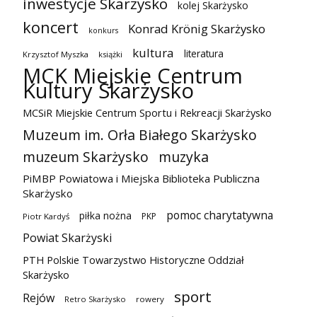
inwestycje Skarżysko
kolej Skarżysko
koncert
Konrad Krönig Skarżysko
konkurs
kultura
literatura
Krzysztof Myszka
książki
MCK Miejskie Centrum
Kultury Skarżysko
MCSiR Miejskie Centrum Sportu i Rekreacji Skarżysko
Muzeum im. Orła Białego Skarżysko
muzeum Skarżysko
muzyka
PiMBP Powiatowa i Miejska Biblioteka Publiczna
Skarżysko
pomoc charytatywna
piłka nożna
PKP
Piotr Kardyś
Powiat Skarżyski
PTH Polskie Towarzystwo Historyczne Oddział
Skarżysko
sport
Rejów
Retro Skarżysko
rowery