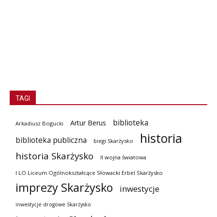
TAGI
biblioteka
Artur Berus
Arkadiusz Bogucki
historia
biblioteka publiczna
biegi Skarżysko
historia Skarżysko
II wojna światowa
I LO Liceum Ogólnokształcące Słowacki Erbel Skarżysko
imprezy Skarżysko
inwestycje
inwestycje drogowe Skarżysko