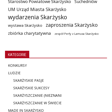
Starostwo Powiatowe Skarżysko
Suchedniów
UM Urząd Miasta Skarżysko
wydarzenia Skarżysko
zaproszenia Skarżysko
wystawa Skarżysko
zbiórka charytatywna
zespół Perły z Lamusa Skarżysko
KATEGORIE
KONKURSY
LUDZIE
SKARŻYSKIE PASJE
SKARŻYSKIE SUKCESY
SKARŻYSZCZANIE (NIE
ZNANI
SKARŻYSZCZANIE W ŚWIECIE
MADE IN SKARŻYSKO